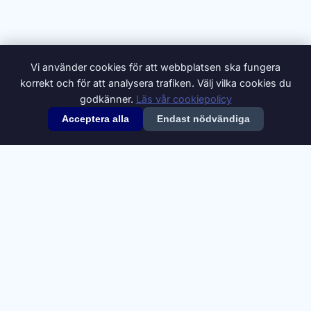
Vi använder cookies för att webbplatsen ska fungera
korrekt och för att analysera trafiken. Välj vilka cookies du
godkänner.
Läs vår cookiepolicy
Acceptera alla
Endast nödvändiga
© 2026 Synonymer.it.com – Svenskt synonymlexikon
Om oss
Annonsera
Integritetspolicy
Villkor
Cookiepolicy
Cookie-inställningar
Kontakt
Synonymdata från
Swesaurus
, Språkbanken Text, Göteborgs
universitet (
CC BY 4.0
). Definitioner och ytterligare synonymer från
Svenska Wiktionary
(
CC BY-SA 4.0
).
A
B
C
D
E
F
G
H
I
J
K
L
M
N
O
P
Q
R
S
T
U
V
W
X
Y
Z
Å
Ä
Ö