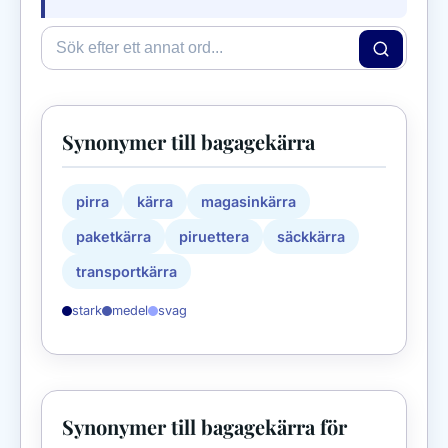
Synonymer till bagagekärra
pirra
kärra
magasinkärra
paketkärra
piruettera
säckkärra
transportkärra
stark
medel
svag
Synonymer till bagagekärra för