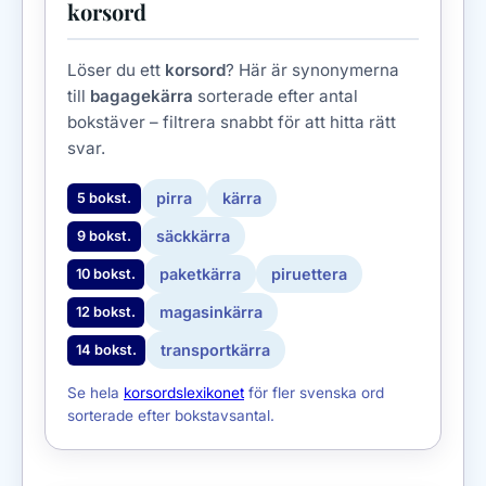
korsord
Löser du ett
korsord
? Här är synonymerna
till
bagagekärra
sorterade efter antal
bokstäver – filtrera snabbt för att hitta rätt
svar.
pirra
kärra
5 bokst.
säckkärra
9 bokst.
paketkärra
piruettera
10 bokst.
magasinkärra
12 bokst.
transportkärra
14 bokst.
Se hela
korsordslexikonet
för fler svenska ord
sorterade efter bokstavsantal.