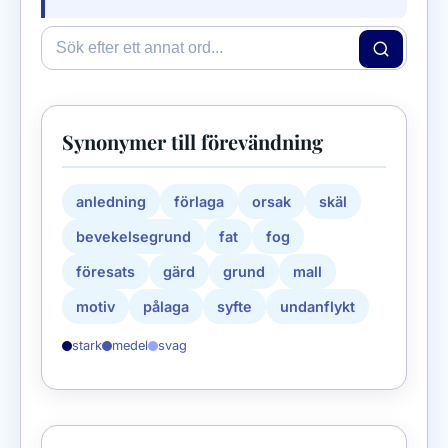
Synonymer till förevändning
anledning
förlaga
orsak
skäl
bevekelsegrund
fat
fog
föresats
gärd
grund
mall
motiv
pålaga
syfte
undanflykt
stark
medel
svag