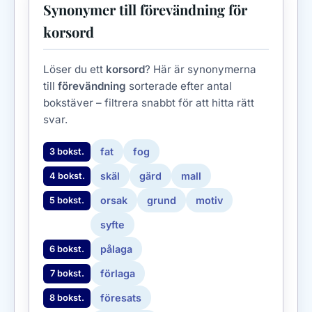
Synonymer till förevändning för
korsord
Löser du ett
korsord
? Här är synonymerna
till
förevändning
sorterade efter antal
bokstäver – filtrera snabbt för att hitta rätt
svar.
fat
fog
3 bokst.
skäl
gärd
mall
4 bokst.
orsak
grund
motiv
5 bokst.
syfte
pålaga
6 bokst.
förlaga
7 bokst.
föresats
8 bokst.