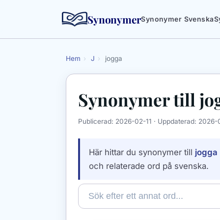
Synonymer
Synonymer Svenska
S
Hem
›
J
›
jogga
Synonymer till
jo
Publicerad:
2026-02-11
· Uppdaterad:
2026-
Här hittar du synonymer till
jogga
och relaterade ord på svenska.