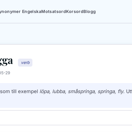
ynonymer Engelska
Motsatsord
Korsord
Blogg
gga
verb
05-29
som till exempel
löpa, lubba, småspringa, springa, fly
. U