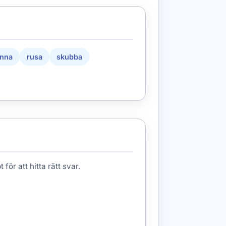
änna
rusa
skubba
för att hitta rätt svar.