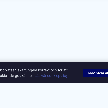
bbplatsen ska fungera korrekt och för att
Acceptera al
 cookies du godkänner.
Läs vår cookiepolicy
© 2026 Synonymer.it.com – Svenskt synonymlexikon
onsera
Integritetspolicy
Villkor
Cookiepolicy
Cookie-inställni