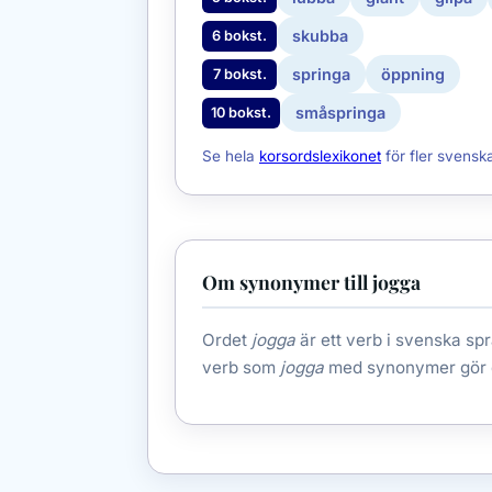
skubba
6 bokst.
springa
öppning
7 bokst.
småspringa
10 bokst.
Se hela
korsordslexikonet
för fler svensk
Om synonymer till jogga
Ordet
jogga
är ett verb i svenska spr
verb som
jogga
med synonymer gör 