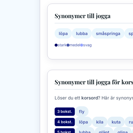
Synonymer till jogga
löpa
lubba
småspringa
s
stark
medel
svag
Synonymer till jogga för kor
Löser du ett
korsord
? Här är synony
fly
3 bokst.
löpa
kila
kuta
r
4 bokst.
lubba
glänt
glipa
5 bokst.