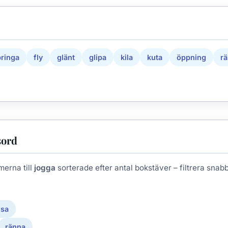
pringa
fly
glänt
glipa
kila
kuta
öppning
r
sord
merna till
jogga
sorterade efter antal bokstäver – filtrera snabbt 
usa
ränna