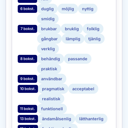
duglig
möjlig
nyttig
6 bokst.
smidig
brukbar
bruklig
folklig
7 bokst.
gångbar
lämplig
tjänlig
verklig
behändig
passande
8 bokst.
praktisk
användbar
9 bokst.
pragmatisk
acceptabel
10 bokst.
realistisk
funktionell
11 bokst.
ändamålsenlig
lätthanterlig
13 bokst.