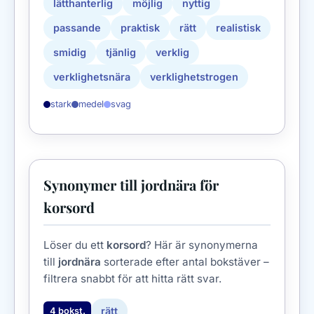
lätthanterlig
möjlig
nyttig
passande
praktisk
rätt
realistisk
smidig
tjänlig
verklig
verklighetsnära
verklighetstrogen
stark
medel
svag
Synonymer till jordnära för
korsord
Löser du ett
korsord
? Här är synonymerna
till
jordnära
sorterade efter antal bokstäver –
filtrera snabbt för att hitta rätt svar.
rätt
4 bokst.