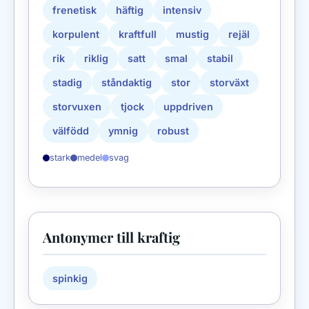
frenetisk
häftig
intensiv
korpulent
kraftfull
mustig
rejäl
rik
riklig
satt
smal
stabil
stadig
ståndaktig
stor
storväxt
storvuxen
tjock
uppdriven
välfödd
ymnig
robust
stark
medel
svag
Antonymer till kraftig
spinkig