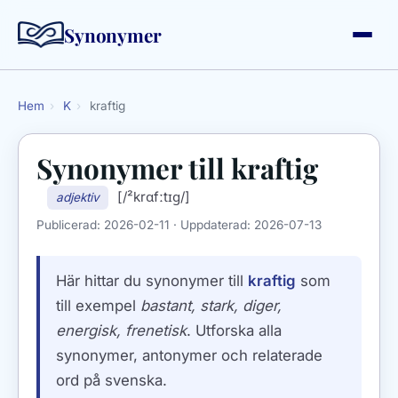
Synonymer
Hem
›
K
›
kraftig
Synonymer till
kraftig
[/²krɑfːtɪɡ/]
adjektiv
Publicerad:
2026-02-11
· Uppdaterad:
2026-07-13
Här hittar du synonymer till
kraftig
som
till exempel
bastant, stark, diger,
energisk, frenetisk
. Utforska alla
synonymer, antonymer och relaterade
ord på svenska.