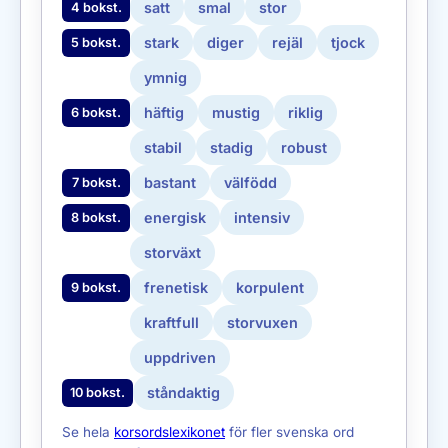
satt
smal
stor
4 bokst.
stark
diger
rejäl
tjock
5 bokst.
ymnig
häftig
mustig
riklig
6 bokst.
stabil
stadig
robust
bastant
välfödd
7 bokst.
energisk
intensiv
8 bokst.
storväxt
frenetisk
korpulent
9 bokst.
kraftfull
storvuxen
uppdriven
ståndaktig
10 bokst.
Se hela
korsordslexikonet
för fler svenska ord