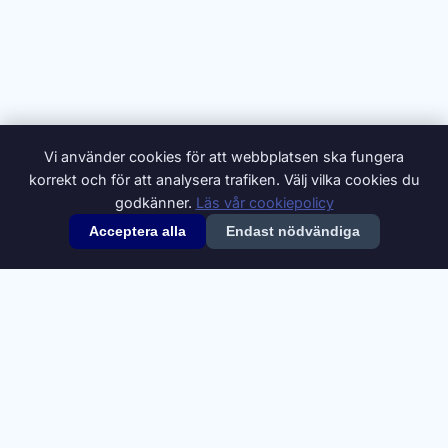
Vi använder cookies för att webbplatsen ska fungera
korrekt och för att analysera trafiken. Välj vilka cookies du
godkänner.
Läs vår cookiepolicy
Acceptera alla
Endast nödvändiga
© 2026 Synonymer.it.com – Svenskt synonymlexikon
Om oss
Annonsera
Integritetspolicy
Villkor
Cookiepolicy
Cookie-inställningar
Kontakt
Synonymdata från
Swesaurus
, Språkbanken Text, Göteborgs
universitet (
CC BY 4.0
). Definitioner och ytterligare synonymer från
Svenska Wiktionary
(
CC BY-SA 4.0
).