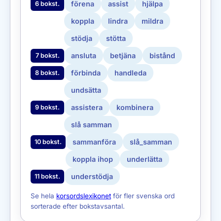
förena
assist
hjälpa
6 bokst.
koppla
lindra
mildra
stödja
stötta
ansluta
betjäna
bistånd
7 bokst.
förbinda
handleda
8 bokst.
undsätta
assistera
kombinera
9 bokst.
slå samman
sammanföra
slå_samman
10 bokst.
koppla ihop
underlätta
understödja
11 bokst.
Se hela
korsordslexikonet
för fler svenska ord
sorterade efter bokstavsantal.