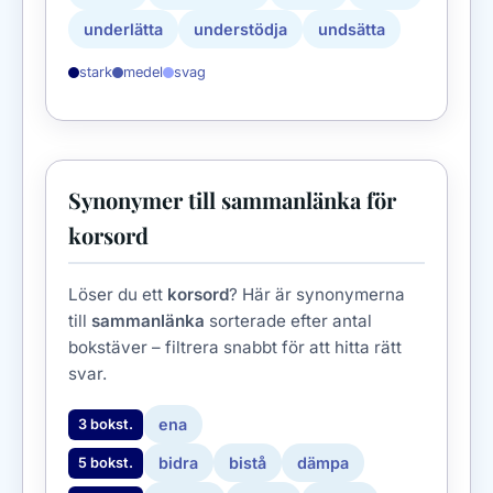
underlätta
understödja
undsätta
stark
medel
svag
Synonymer till sammanlänka för
korsord
Löser du ett
korsord
? Här är synonymerna
till
sammanlänka
sorterade efter antal
bokstäver – filtrera snabbt för att hitta rätt
svar.
ena
3 bokst.
bidra
bistå
dämpa
5 bokst.