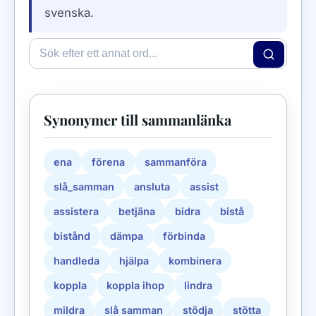
svenska.
Synonymer till sammanlänka
ena
förena
sammanföra
slå_samman
ansluta
assist
assistera
betjäna
bidra
bistå
bistånd
dämpa
förbinda
handleda
hjälpa
kombinera
koppla
koppla ihop
lindra
mildra
slå samman
stödja
stötta