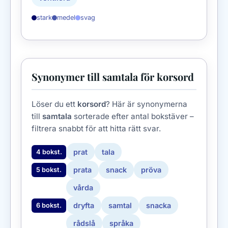
stark
medel
svag
Synonymer till samtala för korsord
Löser du ett
korsord
? Här är synonymerna
till
samtala
sorterade efter antal bokstäver –
filtrera snabbt för att hitta rätt svar.
prat
tala
4 bokst.
prata
snack
pröva
5 bokst.
vårda
dryfta
samtal
snacka
6 bokst.
rådslå
språka