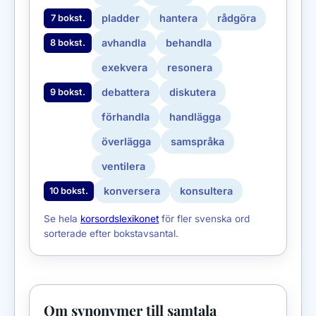
pladder
hantera
rådgöra
7 bokst.
avhandla
behandla
8 bokst.
exekvera
resonera
debattera
diskutera
9 bokst.
förhandla
handlägga
överlägga
samspråka
ventilera
konversera
konsultera
10 bokst.
Se hela
korsordslexikonet
för fler svenska ord
sorterade efter bokstavsantal.
Om synonymer till samtala