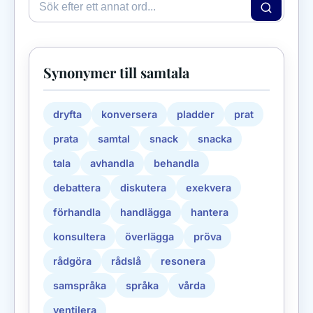
Synonymer till samtala
dryfta
konversera
pladder
prat
prata
samtal
snack
snacka
tala
avhandla
behandla
debattera
diskutera
exekvera
förhandla
handlägga
hantera
konsultera
överlägga
pröva
rådgöra
rådslå
resonera
samspråka
språka
vårda
ventilera