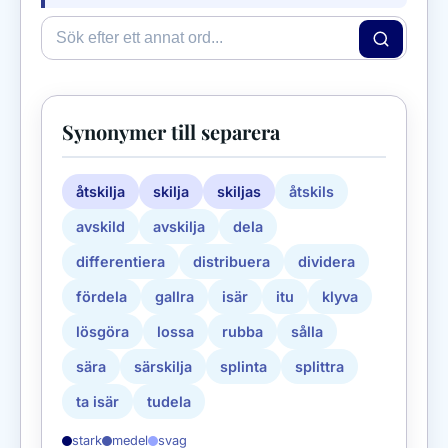
Synonymer till separera
åtskilja
skilja
skiljas
åtskils
avskild
avskilja
dela
differentiera
distribuera
dividera
fördela
gallra
isär
itu
klyva
lösgöra
lossa
rubba
sålla
sära
särskilja
splinta
splittra
ta isär
tudela
stark
medel
svag