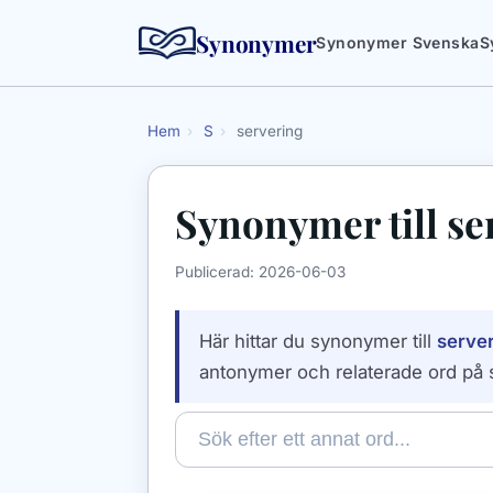
Synonymer
Synonymer Svenska
S
Hem
›
S
›
servering
Synonymer till
se
Publicerad:
2026-06-03
Här hittar du synonymer till
serve
antonymer och relaterade ord på 