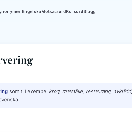
ynonymer Engelska
Motsatsord
Korsord
Blogg
rvering
ring
som till exempel
krog, matställe, restaurang, avklädd
svenska.