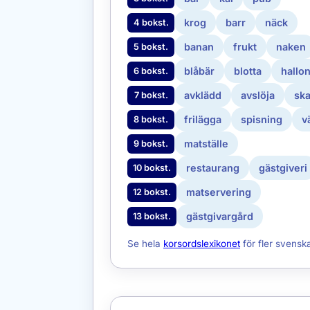
krog
barr
näck
4 bokst.
banan
frukt
naken
5 bokst.
blåbär
blotta
hallo
6 bokst.
avklädd
avslöja
ska
7 bokst.
frilägga
spisning
v
8 bokst.
matställe
9 bokst.
restaurang
gästgiveri
10 bokst.
matservering
12 bokst.
gästgivargård
13 bokst.
Se hela
korsordslexikonet
för fler svensk