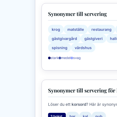
Synonymer till servering
krog
matställe
restaurang
gästgivargård
gästgiveri
hal
spisning
värdshus
stark
medel
svag
Synonymer till servering för
Löser du ett
korsord
? Här är synony
bar
kal
pub
3 bokst.