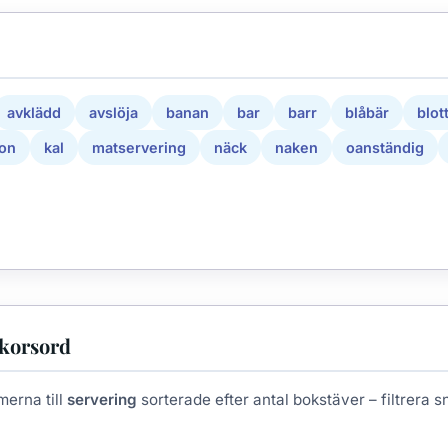
avklädd
avslöja
banan
bar
barr
blåbär
blot
lon
kal
matservering
näck
naken
oanständig
 korsord
merna till
servering
sorterade efter antal bokstäver – filtrera sna