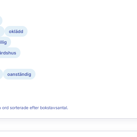
n
oklädd
llig
ärdshus
oanständig
a ord sorterade efter bokstavsantal.