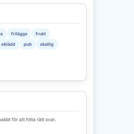
ta
frilägga
frukt
oklädd
pub
skallig
bbt för att hitta rätt svar.