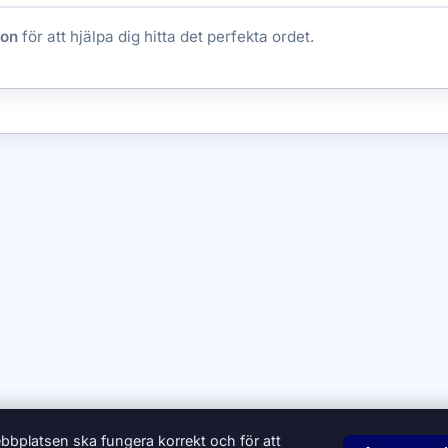
ion
för att hjälpa dig hitta det perfekta ordet.
bbplatsen ska fungera korrekt och för att