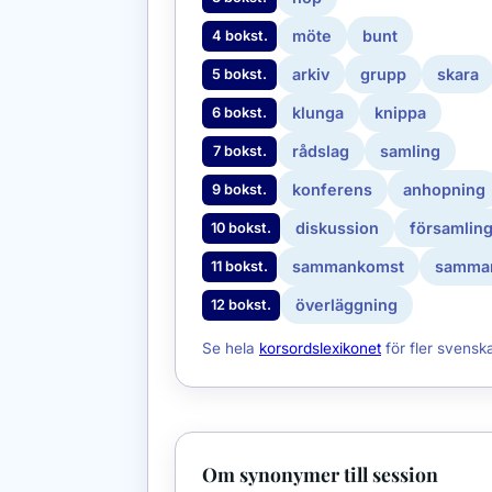
möte
bunt
4 bokst.
arkiv
grupp
skara
5 bokst.
klunga
knippa
6 bokst.
rådslag
samling
7 bokst.
konferens
anhopning
9 bokst.
diskussion
församlin
10 bokst.
sammankomst
samma
11 bokst.
överläggning
12 bokst.
Se hela
korsordslexikonet
för fler svensk
Om synonymer till session