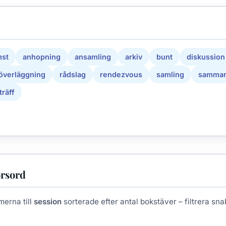
st
anhopning
ansamling
arkiv
bunt
diskussion
överläggning
rådslag
rendezvous
samling
samman
träff
orsord
merna till
session
sorterade efter antal bokstäver – filtrera snabb