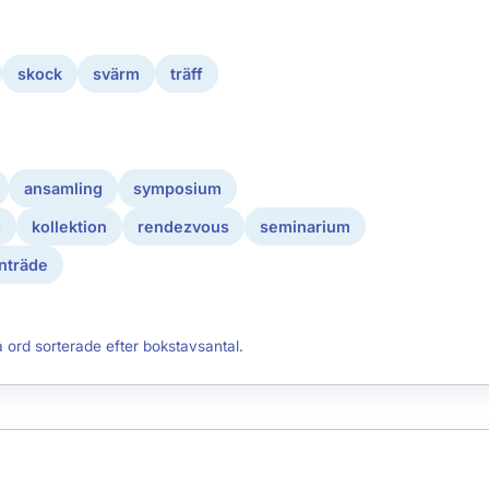
skock
svärm
träff
ansamling
symposium
g
kollektion
rendezvous
seminarium
nträde
a ord sorterade efter bokstavsantal.