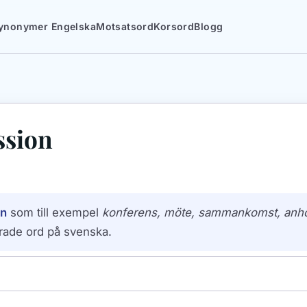
ynonymer Engelska
Motsatsord
Korsord
Blogg
ssion
on
som till exempel
konferens, möte, sammankomst, anho
rade ord på svenska.