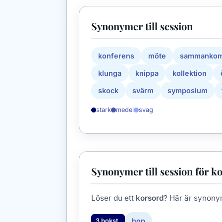
Synonymer till session
konferens
möte
sammankom
klunga
knippa
kollektion
skock
svärm
symposium
stark
medel
svag
Synonymer till session för k
Löser du ett
korsord
? Här är synony
hop
3 bokst.