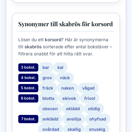
Synonymer till skabrös för korsord
Löser du ett
korsord
? Här är synonymerna
till
skabrös
sorterade efter antal bokstäver –
filtrera snabbt för att hitta rätt svar.
bar
kal
3 bokst.
grov
näck
4 bokst.
fräck
naken
vågad
5 bokst.
blotta
ekivok
frivol
6 bokst.
obscen
oklädd
otidig
avklädd
avslöja
ohyfsad
7 bokst.
ovårdad
skallig
snuskig