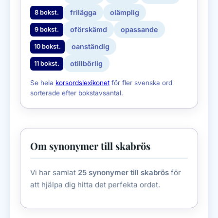
frilägga
olämplig
8 bokst.
oförskämd
opassande
9 bokst.
oanständig
10 bokst.
otillbörlig
11 bokst.
Se hela
korsordslexikonet
för fler svenska ord
sorterade efter bokstavsantal.
Om synonymer till skabrös
Vi har samlat
25 synonymer till skabrös
för
att hjälpa dig hitta det perfekta ordet.