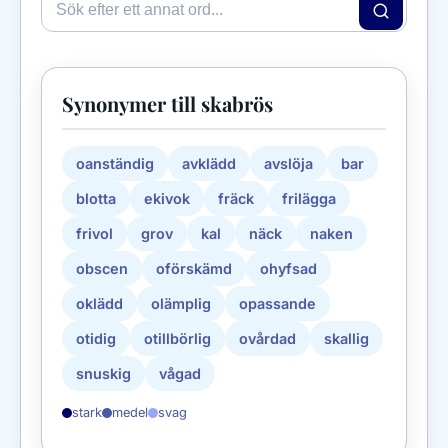
Synonymer till skabrös
oanständig
avklädd
avslöja
bar
blotta
ekivok
fräck
frilägga
frivol
grov
kal
näck
naken
obscen
oförskämd
ohyfsad
oklädd
olämplig
opassande
otidig
otillbörlig
ovårdad
skallig
snuskig
vågad
stark
medel
svag