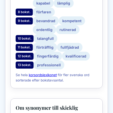
kapabel
lämplig
förfaren
8 bokst.
bevandrad
kompetent
9 bokst.
ordentlig
rutinerad
talangfull
10 bokst.
förträfflig
fullfjädrad
11 bokst.
fingerfärdig
kvalificerad
12 bokst.
professionell
13 bokst.
Se hela
korsordslexikonet
för fler svenska ord
sorterade efter bokstavsantal.
Om synonymer till skicklig