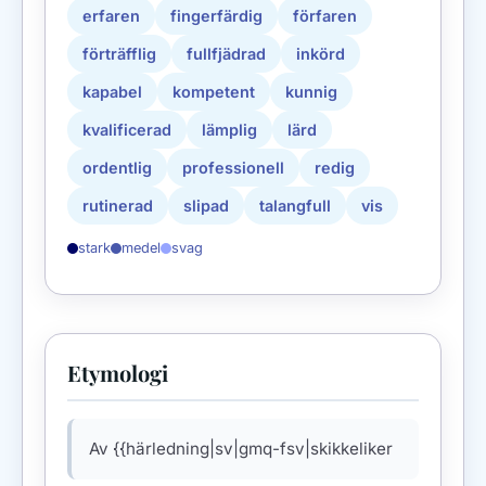
erfaren
fingerfärdig
förfaren
förträfflig
fullfjädrad
inkörd
kapabel
kompetent
kunnig
kvalificerad
lämplig
lärd
ordentlig
professionell
redig
rutinerad
slipad
talangfull
vis
stark
medel
svag
Etymologi
Av {{härledning|sv|gmq-fsv|skikkeliker