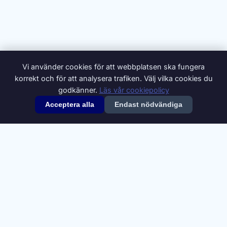
Vi använder cookies för att webbplatsen ska fungera
korrekt och för att analysera trafiken. Välj vilka cookies du
godkänner.
Läs vår cookiepolicy
Acceptera alla
Endast nödvändiga
© 2026 Synonymer.it.com – Svenskt synonymlexikon
Om oss
Annonsera
Integritetspolicy
Villkor
Cookiepolicy
Cookie-inställningar
Kontakt
Synonymdata från
Swesaurus
, Språkbanken Text, Göteborgs
universitet (
CC BY 4.0
). Definitioner och ytterligare synonymer från
Svenska Wiktionary
(
CC BY-SA 4.0
).
A
B
C
D
E
F
G
H
I
J
K
L
M
N
O
P
Q
R
S
T
U