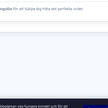
ingslös
för att hjälpa dig hitta det perfekta ordet.
bbplatsen ska fungera korrekt och för att