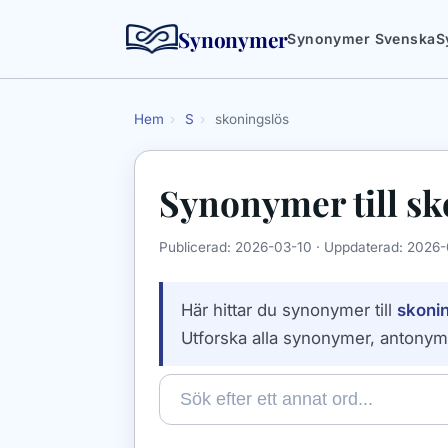
Synonymer
Synonymer Svenska
S
Hem
›
S
›
skoningslös
Synonymer till
sk
Publicerad:
2026-03-10
· Uppdaterad:
2026-
Här hittar du synonymer till
skoni
Utforska alla synonymer, antonym