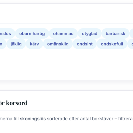
nslös
obarmhärtig
ohämmad
otyglad
barbarisk
n
jäklig
kärv
omänsklig
ondsint
ondskefull
ör korsord
merna till
skoningslös
sorterade efter antal bokstäver – filtrera 