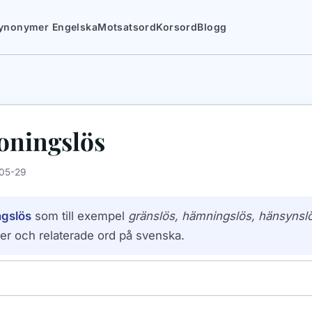
ynonymer Engelska
Motsatsord
Korsord
Blogg
oningslös
05-29
ngslös
som till exempel
gränslös, hämningslös, hänsynsl
er och relaterade ord på svenska.