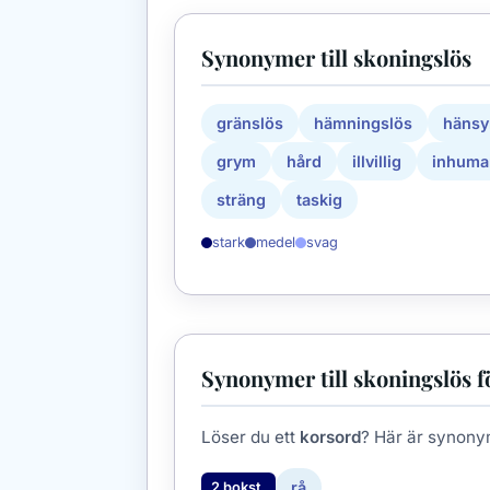
Synonymer till skoningslös
gränslös
hämningslös
hänsy
grym
hård
illvillig
inhuma
sträng
taskig
stark
medel
svag
Synonymer till skoningslös f
Löser du ett
korsord
? Här är synony
rå
2 bokst.