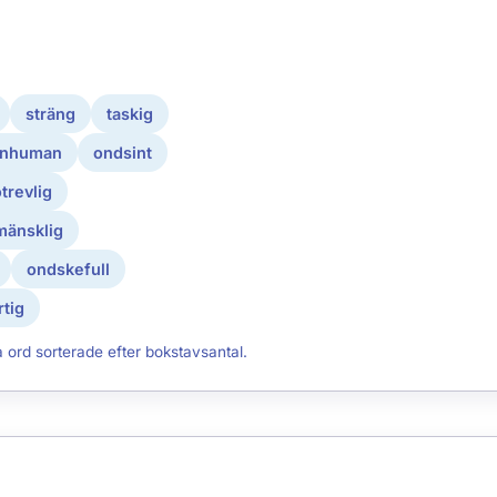
sträng
taskig
inhuman
ondsint
trevlig
mänsklig
ondskefull
tig
a ord sorterade efter bokstavsantal.