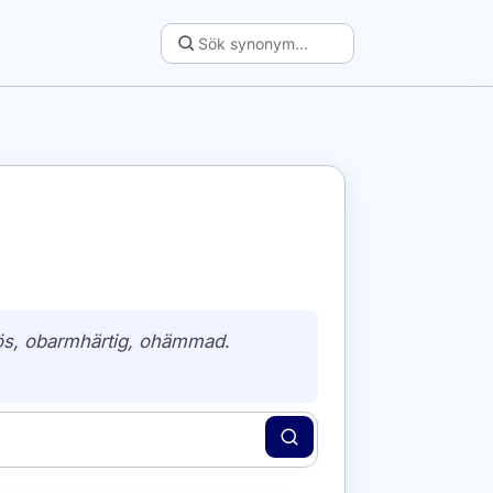
ös, obarmhärtig, ohämmad
.