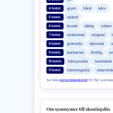
grym
hård
kärv
4 bokst.
spänd
5 bokst.
brutal
jäklig
rutten
6 bokst.
ohämmad
otyglad
7 bokst.
gränslös
djävulsk
o
8 bokst.
barbarisk
illvillig
o
9 bokst.
hänsynslös
bestialisk
10 bokst.
hämningslös
obarmhär
11 bokst.
Se hela
korsordslexikonet
för fler svensk
Om synonymer till skoningslös