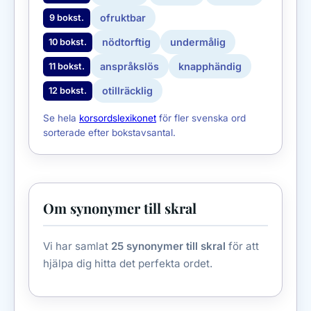
ofruktbar
9 bokst.
nödtorftig
undermålig
10 bokst.
anspråkslös
knapphändig
11 bokst.
otillräcklig
12 bokst.
Se hela
korsordslexikonet
för fler svenska ord
sorterade efter bokstavsantal.
Om synonymer till skral
Vi har samlat
25 synonymer till skral
för att
hjälpa dig hitta det perfekta ordet.