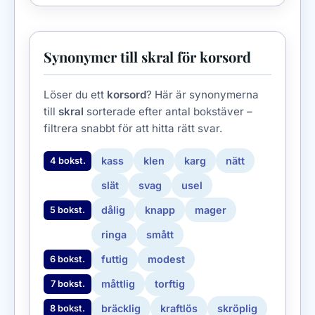
Synonymer till skral för korsord
Löser du ett
korsord
? Här är synonymerna
till
skral
sorterade efter antal bokstäver –
filtrera snabbt för att hitta rätt svar.
kass
klen
karg
nätt
4 bokst.
slät
svag
usel
dålig
knapp
mager
5 bokst.
ringa
smått
futtig
modest
6 bokst.
måttlig
torftig
7 bokst.
bräcklig
kraftlös
skröplig
8 bokst.