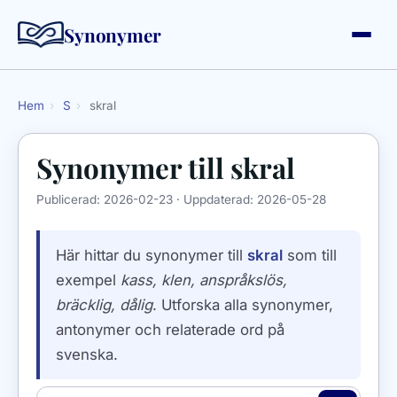
Synonymer
Hem
›
S
›
skral
Synonymer till
skral
Publicerad:
2026-02-23
· Uppdaterad:
2026-05-28
Här hittar du synonymer till
skral
som till
exempel
kass, klen, anspråkslös,
bräcklig, dålig
. Utforska alla synonymer,
antonymer och relaterade ord på
svenska.