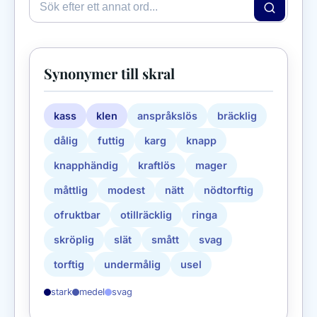
Synonymer till skral
kass
klen
anspråkslös
bräcklig
dålig
futtig
karg
knapp
knapphändig
kraftlös
mager
måttlig
modest
nätt
nödtorftig
ofruktbar
otillräcklig
ringa
skröplig
slät
smått
svag
torftig
undermålig
usel
stark
medel
svag