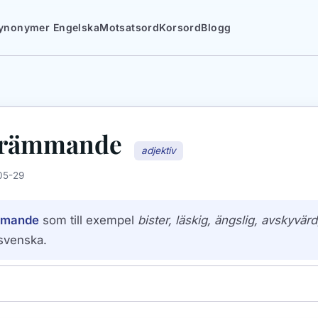
ynonymer Engelska
Motsatsord
Korsord
Blogg
krämmande
adjektiv
05-29
mmande
som till exempel
bister, läskig, ängslig, avskyvärd,
svenska.