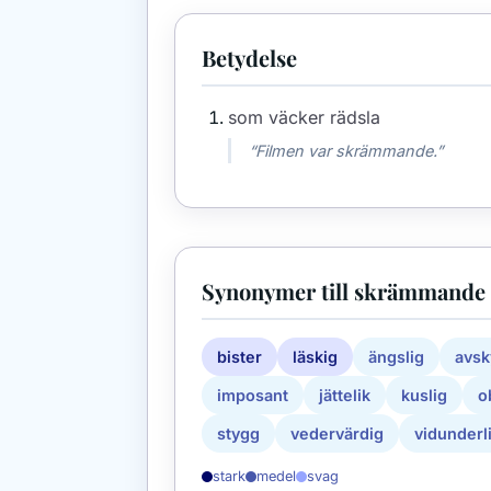
Betydelse
som väcker rädsla
“Filmen var skrämmande.”
Synonymer till skrämmande
bister
läskig
ängslig
avsk
imposant
jättelik
kuslig
o
stygg
vedervärdig
vidunderl
stark
medel
svag