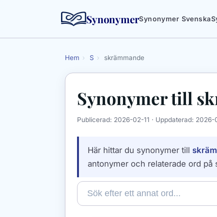
Synonymer
Synonymer Svenska
S
Hem
›
S
›
skrämmande
Synonymer till
s
Publicerad:
2026-02-11
· Uppdaterad:
2026-
Här hittar du synonymer till
skrä
antonymer och relaterade ord på 