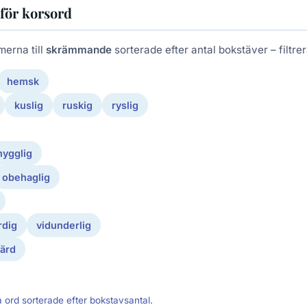
för korsord
merna till
skrämmande
sorterade efter antal bokstäver – filtrera
hemsk
kuslig
ruskig
ryslig
hygglig
obehaglig
rdig
vidunderlig
värd
a ord sorterade efter bokstavsantal.