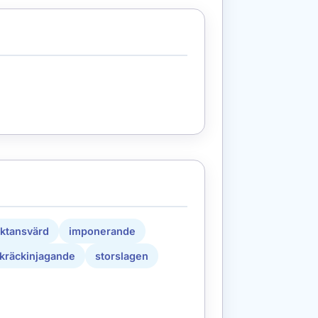
uktansvärd
imponerande
kräckinjagande
storslagen