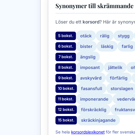
Synonymer till skrämmande 
Löser du ett
korsord
? Här är synony
otäck
rälig
stygg
5 bokst.
bister
läskig
farlig
6 bokst.
ängslig
7 bokst.
imposant
jättelik
o
8 bokst.
avskyvärd
förfärlig
9 bokst.
fasansfull
storslagen
10 bokst.
imponerande
vedervä
11 bokst.
förskräcklig
fruktans
12 bokst.
skräckinjagande
15 bokst.
Se hela
korsordslexikonet
för fler svensk