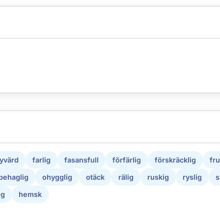
yvärd
farlig
fasansfull
förfärlig
förskräcklig
fr
behaglig
ohygglig
otäck
rälig
ruskig
ryslig
s
ig
hemsk