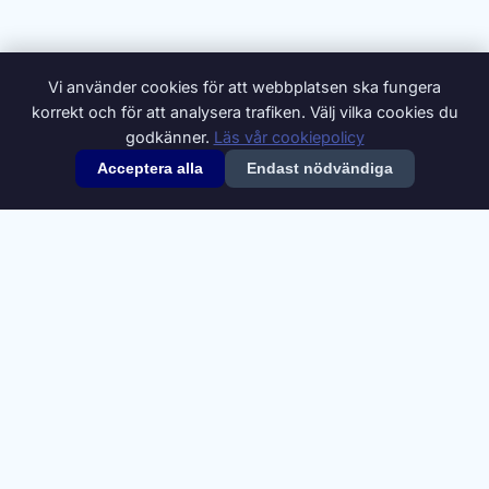
Vi använder cookies för att webbplatsen ska fungera
korrekt och för att analysera trafiken. Välj vilka cookies du
godkänner.
Läs vår cookiepolicy
Acceptera alla
Endast nödvändiga
© 2026 Synonymer.it.com – Svenskt synonymlexikon
Om oss
Annonsera
Integritetspolicy
Villkor
Cookiepolicy
Cookie-inställningar
Kontakt
Synonymdata från
Swesaurus
, Språkbanken Text, Göteborgs
universitet (
CC BY 4.0
). Definitioner och ytterligare synonymer från
Svenska Wiktionary
(
CC BY-SA 4.0
).
A
B
C
D
E
F
G
H
I
J
K
L
M
N
O
P
Q
R
S
T
U
V
W
X
Y
Z
Å
Ä
Ö