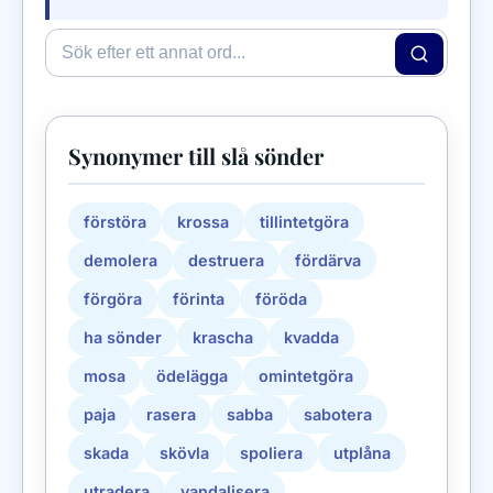
Synonymer till slå sönder
förstöra
krossa
tillintetgöra
demolera
destruera
fördärva
förgöra
förinta
föröda
ha sönder
krascha
kvadda
mosa
ödelägga
omintetgöra
paja
rasera
sabba
sabotera
skada
skövla
spoliera
utplåna
utradera
vandalisera