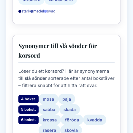
stark
medel
svag
Synonymer till slå sönder för
korsord
Löser du ett
korsord
? Här är synonymerna
till
slå sönder
sorterade efter antal bokstäver
– filtrera snabbt för att hitta rätt svar.
mosa
paja
4 bokst.
sabba
skada
5 bokst.
krossa
föröda
kvadda
6 bokst.
rasera
skövla