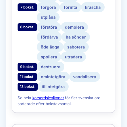
förgöra
förinta
krascha
7 bokst.
utplåna
förstöra
demolera
8 bokst.
fördärva
ha sönder
ödelägga
sabotera
spoliera
utradera
destruera
9 bokst.
omintetgöra
vandalisera
11 bokst.
tillintetgöra
13 bokst.
Se hela
korsordslexikonet
för fler svenska ord
sorterade efter bokstavsantal.