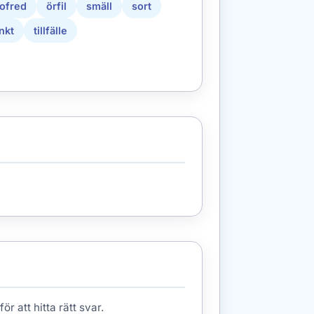
ofred
örfil
smäll
sort
nkt
tillfälle
r att hitta rätt svar.