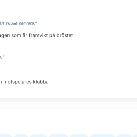
n skulle servera.”
agen som är framvikt på bröstet
.”
on motspelares klubba