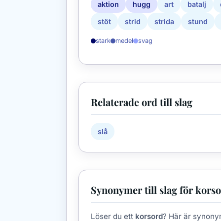
aktion
hugg
art
batalj
stöt
strid
strida
stund
stark
medel
svag
Relaterade ord till slag
slå
Synonymer till slag för kors
Löser du ett
korsord
? Här är synony