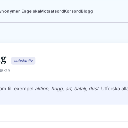
ynonymer Engelska
Motsatsord
Korsord
Blogg
ag
substantiv
05-29
om till exempel
aktion, hugg, art, batalj, dust
. Utforska a