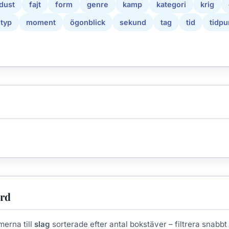
dust
fajt
form
genre
kamp
kategori
krig
typ
moment
ögonblick
sekund
tag
tid
tidpu
ord
merna till
slag
sorterade efter antal bokstäver – filtrera snabbt fö