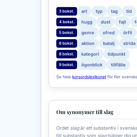
art
typ
tag
tid
3 bokst.
hugg
dust
fajt
4 bokst.
genre
ofred
örfil
5 bokst.
aktion
batalj
strida
6 bokst.
kategori
tidpunkt
8 bokst.
ögonblick
tillfälle
9 bokst.
Se hela
korsordslexikonet
för fler svensk
Om synonymer till slag
Ordet
slag
är ett substantiv i svensk
till substantiv som
slag
hjälper dig u