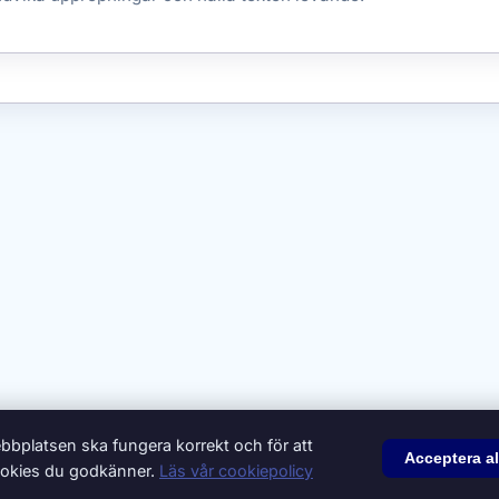
bbplatsen ska fungera korrekt och för att
Acceptera al
 cookies du godkänner.
Läs vår cookiepolicy
© 2026 Synonymer.it.com – Svenskt synonymlexikon