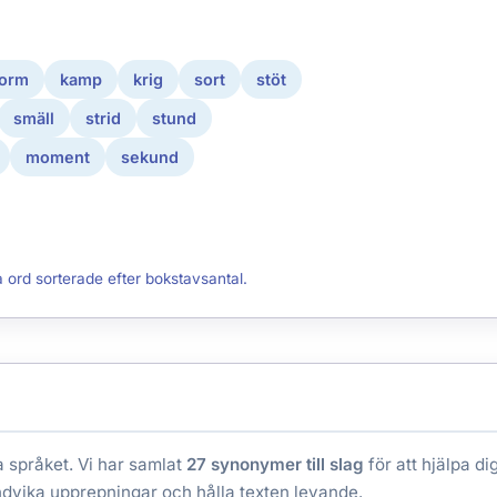
form
kamp
krig
sort
stöt
smäll
strid
stund
moment
sekund
a ord sorterade efter bokstavsantal.
a språket. Vi har samlat
27 synonymer till slag
för att hjälpa d
ndvika upprepningar och hålla texten levande.