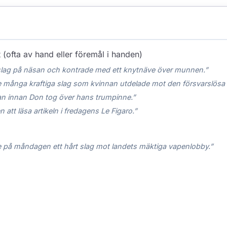
 (ofta av hand eller föremål i handen)
t slag på näsan och kontrade med ett knytnäve över munnen.”
 många kraftiga slag som kvinnan utdelade mot den försvarslösa f
an innan Don tog över hans trumpinne.”
 att läsa artikeln i fredagens Le Figaro.”
 på måndagen ett hårt slag mot landets mäktiga vapenlobby.”