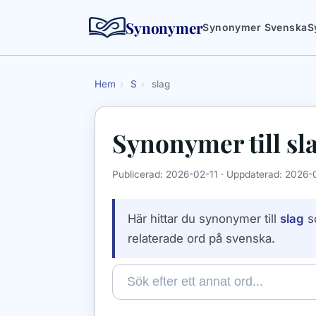
Synonymer
Synonymer Svenska
S
Hem
›
S
›
slag
Synonymer till
sl
Publicerad:
2026-02-11
· Uppdaterad:
2026-
Här hittar du synonymer till
slag
s
relaterade ord på svenska.