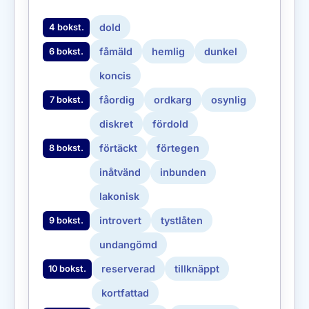
dold
4 bokst.
fåmäld
hemlig
dunkel
6 bokst.
koncis
fåordig
ordkarg
osynlig
7 bokst.
diskret
fördold
förtäckt
förtegen
8 bokst.
inåtvänd
inbunden
lakonisk
introvert
tystlåten
9 bokst.
undangömd
reserverad
tillknäppt
10 bokst.
kortfattad