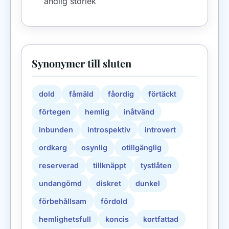
ändlig storlek
Synonymer till sluten
dold
fåmäld
fåordig
förtäckt
förtegen
hemlig
inåtvänd
inbunden
introspektiv
introvert
ordkarg
osynlig
otillgänglig
reserverad
tillknäppt
tystlåten
undangömd
diskret
dunkel
förbehållsam
fördold
hemlighetsfull
koncis
kortfattad