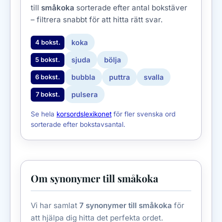
till
småkoka
sorterade efter antal bokstäver
– filtrera snabbt för att hitta rätt svar.
koka
4 bokst.
sjuda
bölja
5 bokst.
bubbla
puttra
svalla
6 bokst.
pulsera
7 bokst.
Se hela
korsordslexikonet
för fler svenska ord
sorterade efter bokstavsantal.
Om synonymer till småkoka
Vi har samlat
7 synonymer till småkoka
för
att hjälpa dig hitta det perfekta ordet.