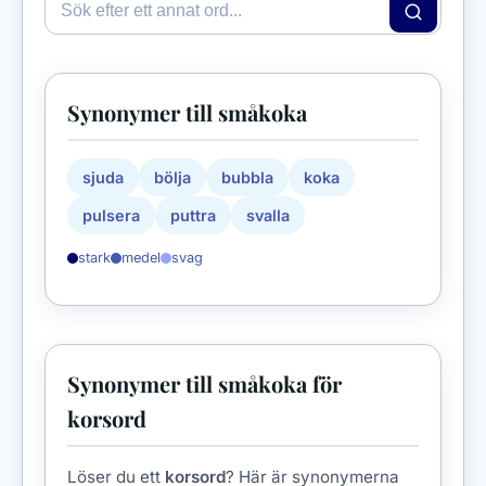
Synonymer till småkoka
sjuda
bölja
bubbla
koka
pulsera
puttra
svalla
stark
medel
svag
Synonymer till småkoka för
korsord
Löser du ett
korsord
? Här är synonymerna