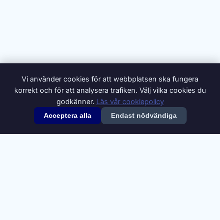
Vi använder cookies för att webbplatsen ska fungera
korrekt och för att analysera trafiken. Välj vilka cookies du
godkänner.
Läs vår cookiepolicy
Acceptera alla
Endast nödvändiga
© 2026 Synonymer.it.com – Svenskt synonymlexikon
Om oss
Annonsera
Integritetspolicy
Villkor
Cookiepolicy
Cookie-inställningar
Kontakt
Synonymdata från
Swesaurus
, Språkbanken Text, Göteborgs
universitet (
CC BY 4.0
). Definitioner och ytterligare synonymer från