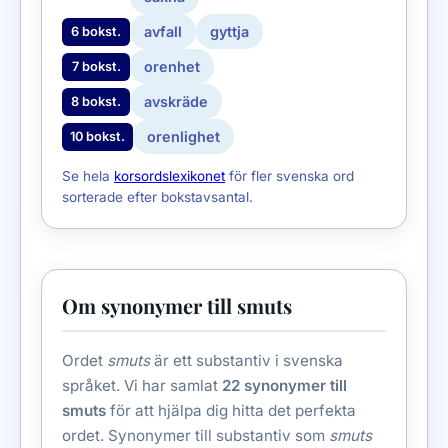
avfall
gyttja
6 bokst.
orenhet
7 bokst.
avskräde
8 bokst.
orenlighet
10 bokst.
Se hela
korsordslexikonet
för fler svenska ord
sorterade efter bokstavsantal.
Om synonymer till smuts
Ordet
smuts
är ett substantiv i svenska
språket. Vi har samlat
22 synonymer till
smuts
för att hjälpa dig hitta det perfekta
ordet. Synonymer till substantiv som
smuts