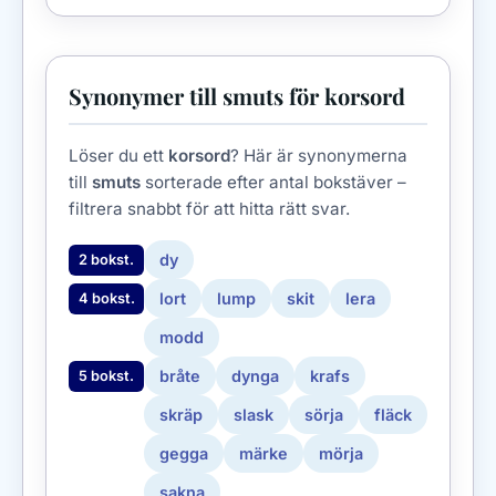
Synonymer till smuts för korsord
Löser du ett
korsord
? Här är synonymerna
till
smuts
sorterade efter antal bokstäver –
filtrera snabbt för att hitta rätt svar.
dy
2 bokst.
lort
lump
skit
lera
4 bokst.
modd
bråte
dynga
krafs
5 bokst.
skräp
slask
sörja
fläck
gegga
märke
mörja
sakna