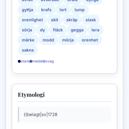
gyttja
krafs
lort
lump
orenlighet
skit
skräp
slask
sörja
dy
fläck
gegga
lera
märke
modd
mörja
orenhet
sakna
stark
medel
svag
Etymologi
{{belagt|sv|1728