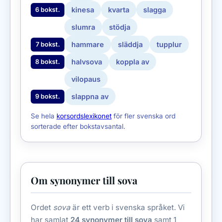
kinesa
kvarta
slagga
6 bokst.
slumra
stödja
hammare
släddja
tupplur
7 bokst.
halvsova
koppla av
8 bokst.
vilopaus
slappna av
9 bokst.
Se hela
korsordslexikonet
för fler svenska ord
sorterade efter bokstavsantal.
Om synonymer till sova
Ordet
sova
är ett verb i svenska språket. Vi
har samlat
24 synonymer till sova
samt 1