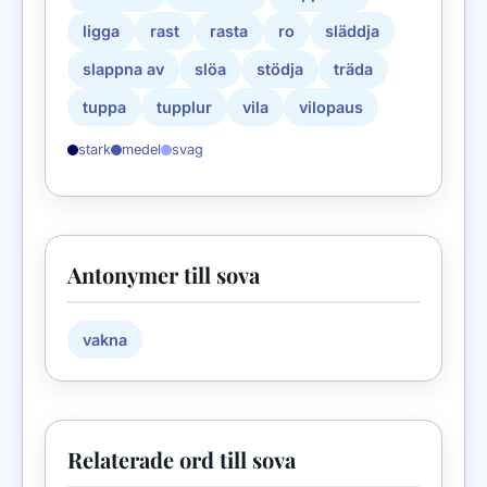
ligga
rast
rasta
ro
släddja
slappna av
slöa
stödja
träda
tuppa
tupplur
vila
vilopaus
stark
medel
svag
Antonymer till sova
vakna
Relaterade ord till sova