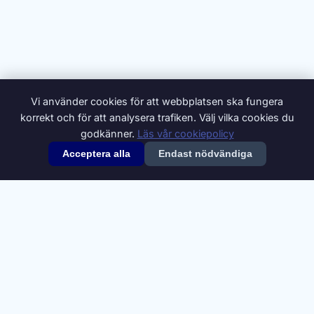
Vi använder cookies för att webbplatsen ska fungera
korrekt och för att analysera trafiken. Välj vilka cookies du
godkänner.
Läs vår cookiepolicy
Acceptera alla
Endast nödvändiga
© 2026 Synonymer.it.com – Svenskt synonymlexikon
Om oss
Annonsera
Integritetspolicy
Villkor
Cookiepolicy
Cookie-inställningar
Kontakt
Synonymdata från
Swesaurus
, Språkbanken Text, Göteborgs
universitet (
CC BY 4.0
). Definitioner och ytterligare synonymer från
Svenska Wiktionary
(
CC BY-SA 4.0
).