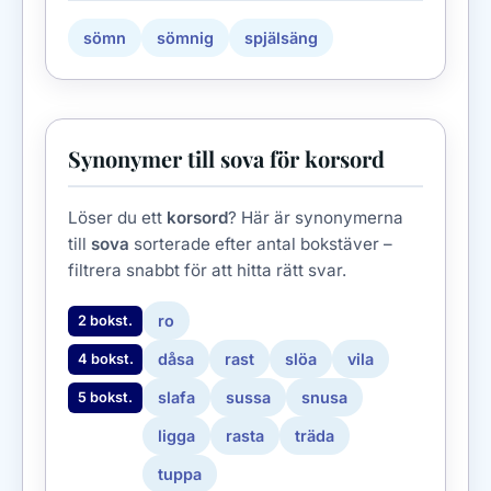
sömn
sömnig
spjälsäng
Synonymer till sova för korsord
Löser du ett
korsord
? Här är synonymerna
till
sova
sorterade efter antal bokstäver –
filtrera snabbt för att hitta rätt svar.
ro
2 bokst.
dåsa
rast
slöa
vila
4 bokst.
slafa
sussa
snusa
5 bokst.
ligga
rasta
träda
tuppa