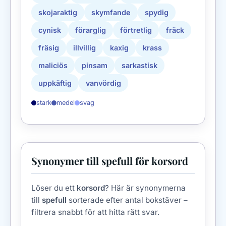
skojaraktig
skymfande
spydig
cynisk
förarglig
förtretlig
fräck
fräsig
illvillig
kaxig
krass
maliciös
pinsam
sarkastisk
uppkäftig
vanvördig
stark
medel
svag
Synonymer till spefull för korsord
Löser du ett
korsord
? Här är synonymerna
till
spefull
sorterade efter antal bokstäver –
filtrera snabbt för att hitta rätt svar.