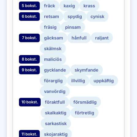
fräck
kaxig
krass
5 bokst.
retsam
spydig
cynisk
6 bokst.
fräsig
pinsam
gäcksam
hånfull
raljant
7 bokst.
skälmsk
maliciös
8 bokst.
gycklande
skymfande
9 bokst.
förarglig
illvillig
uppkäftig
vanvördig
föraktfull
försmädlig
10 bokst.
skalkaktig
förtretlig
sarkastisk
skojaraktig
11 bokst.