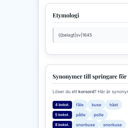
Etymologi
{{belagt|sv|1645
Synonymer till springare för
Löser du ett
korsord
? Här är synony
fåle
kuse
häst
4 bokst.
pålle
polle
5 bokst.
snorbuse
snorkuse
8 bokst.