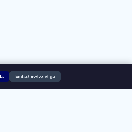
la
Endast nödvändiga
ngar
Kontakt
er från
Svenska Wiktionary
(
CC BY-SA 4.0
).
Å
Ä
Ö