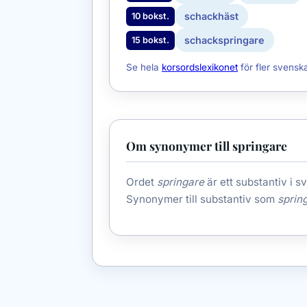
schackhäst
10 bokst.
schackspringare
15 bokst.
Se hela
korsordslexikonet
för fler svensk
Om synonymer till springare
Ordet
springare
är ett substantiv i s
Synonymer till substantiv som
sprin