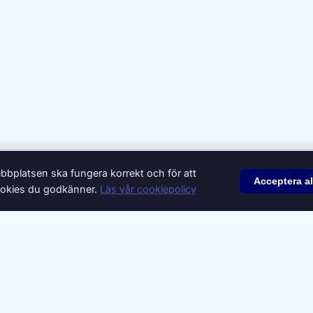
bbplatsen ska fungera korrekt och för att
Acceptera al
 cookies du godkänner.
Läs vår cookiepolicy
© 2026 Synonymer.it.com – Svenskt synonymlexikon
onsera
Integritetspolicy
Villkor
Cookiepolicy
Cookie-inställni
 Text, Göteborgs universitet (
CC BY 4.0
). Definitioner och ytterligare synonym
C
D
E
F
G
H
I
J
K
L
M
N
O
P
Q
R
S
T
U
V
W
X
Y
Z