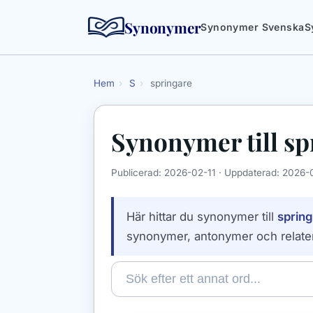
Synonymer
Synonymer Svenska
S
Hem
›
S
›
springare
Synonymer till
sp
Publicerad:
2026-02-11
· Uppdaterad:
2026-
Här hittar du synonymer till
sprin
synonymer, antonymer och relate