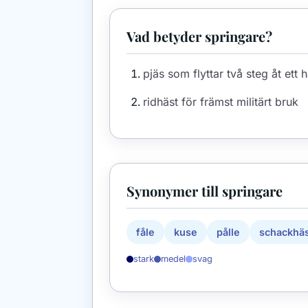
Vad betyder springare?
pjäs som flyttar två steg åt ett h
ridhäst för främst militärt bruk
Synonymer till springare
fåle
kuse
pålle
schackhä
stark
medel
svag