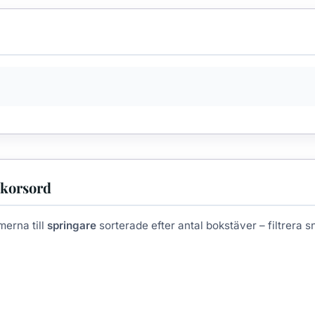
 korsord
merna till
springare
sorterade efter antal bokstäver – filtrera sna