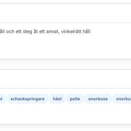
åll och ett steg åt ett annat, vinkelrätt håll
st
schackspringare
häst
polle
snorbuse
snorku