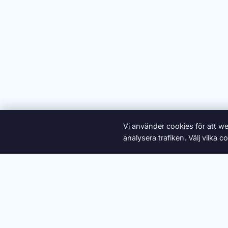
Vi använder cookies för att we
analysera trafiken. Välj vilka
Om oss
Ann
Synonymdata från
Swesaurus
, Språkbanken
A
B