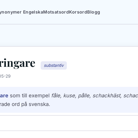
ynonymer Engelska
Motsatsord
Korsord
Blogg
ringare
substantiv
05-29
gare
som till exempel
fåle, kuse, pålle, schackhäst, scha
rade ord på svenska.