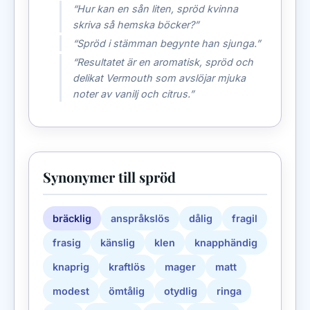
“Hur kan en sån liten, spröd kvinna
skriva så hemska böcker?”
“Spröd i stämman begynte han sjunga.”
“Resultatet är en aromatisk, spröd och
delikat Vermouth som avslöjar mjuka
noter av vanilj och citrus.”
Synonymer till spröd
bräcklig
anspråkslös
dålig
fragil
frasig
känslig
klen
knapphändig
knaprig
kraftlös
mager
matt
modest
ömtålig
otydlig
ringa