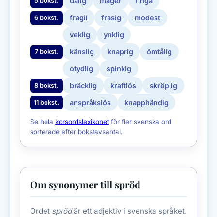
dålig
mager
ringa
5 bokst.
fragil
frasig
modest
6 bokst.
veklig
ynklig
känslig
knaprig
ömtålig
7 bokst.
otydlig
spinkig
bräcklig
kraftlös
skröplig
8 bokst.
anspråkslös
knapphändig
11 bokst.
Se hela
korsordslexikonet
för fler svenska ord
sorterade efter bokstavsantal.
Om synonymer till spröd
Ordet
spröd
är ett adjektiv i svenska språket.