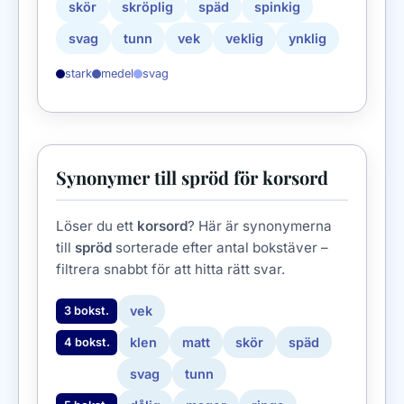
skör
skröplig
späd
spinkig
svag
tunn
vek
veklig
ynklig
stark
medel
svag
Synonymer till spröd för korsord
Löser du ett
korsord
? Här är synonymerna
till
spröd
sorterade efter antal bokstäver –
filtrera snabbt för att hitta rätt svar.
vek
3 bokst.
klen
matt
skör
späd
4 bokst.
svag
tunn