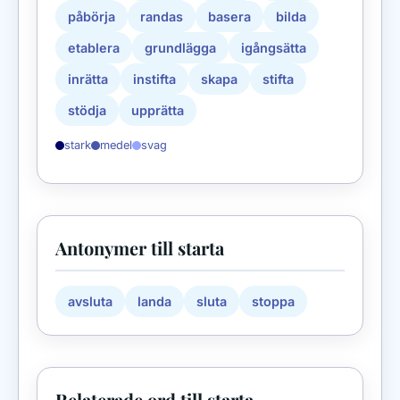
påbörja
randas
basera
bilda
etablera
grundlägga
igångsätta
inrätta
instifta
skapa
stifta
stödja
upprätta
stark
medel
svag
Antonymer till starta
avsluta
landa
sluta
stoppa
Relaterade ord till starta