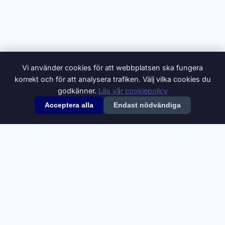
Vi använder cookies för att webbplatsen ska fungera
korrekt och för att analysera trafiken. Välj vilka cookies du
godkänner.
Läs vår cookiepolicy
Acceptera alla
Endast nödvändiga
© 2026 Synonymer.it.com – Svenskt synonymlexikon
Om oss
Annonsera
Integritetspolicy
Villkor
Cookiepolicy
Cookie-inställningar
Kontakt
Synonymdata från
Swesaurus
, Språkbanken Text, Göteborgs
universitet (
CC BY 4.0
). Definitioner och ytterligare synonymer från
Svenska Wiktionary
(
CC BY-SA 4.0
).
A
B
C
D
E
F
G
H
I
J
K
L
M
N
O
P
Q
R
S
T
U