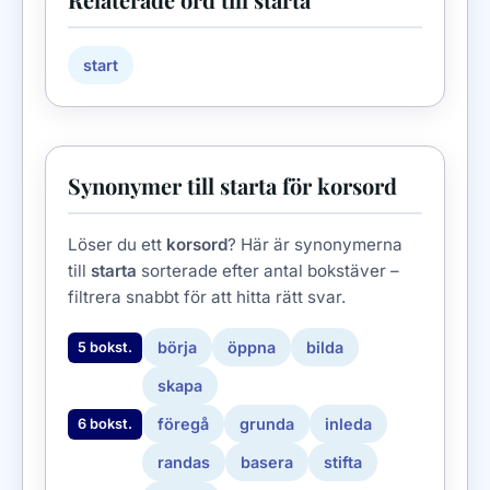
start
Synonymer till starta för korsord
Löser du ett
korsord
? Här är synonymerna
till
starta
sorterade efter antal bokstäver –
filtrera snabbt för att hitta rätt svar.
börja
öppna
bilda
5 bokst.
skapa
föregå
grunda
inleda
6 bokst.
randas
basera
stifta