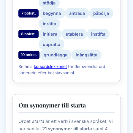
stödja
begynna
anträda
påbörja
7 bokst.
inrätta
initiera
etablera
instifta
8 bokst.
upprätta
grundlägga
igångsätta
10 bokst.
Se hela
korsordslexikonet
för fler svenska ord
sorterade efter bokstavsantal.
Om synonymer till starta
Ordet
starta
är ett verb i svenska språket. Vi
har samlat
21 synonymer till starta
samt 4