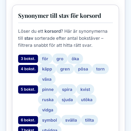
Synonymer till stav för korsord
Löser du ett
korsord
? Här är synonymerna
till
stav
sorterade efter antal bokstäver –
filtrera snabbt för att hitta rätt svar.
för
gro
öka
3 bokst.
käpp
gren
pösa
torn
4 bokst.
växa
pinne
spira
kvist
5 bokst.
ruska
sjuda
utöka
vidga
symbol
svälla
tillta
6 bokst.
utvidga
7 bokst.