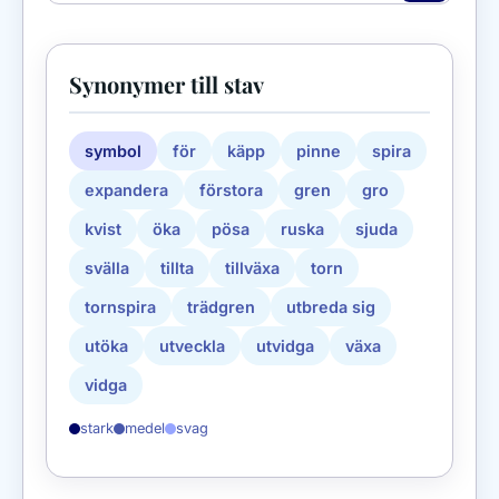
Synonymer till stav
symbol
för
käpp
pinne
spira
expandera
förstora
gren
gro
kvist
öka
pösa
ruska
sjuda
svälla
tillta
tillväxa
torn
tornspira
trädgren
utbreda sig
utöka
utveckla
utvidga
växa
vidga
stark
medel
svag