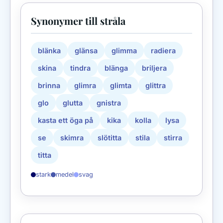
Synonymer till stråla
blänka
glänsa
glimma
radiera
skina
tindra
blänga
briljera
brinna
glimra
glimta
glittra
glo
glutta
gnistra
kasta ett öga på
kika
kolla
lysa
se
skimra
slötitta
stila
stirra
titta
stark
medel
svag