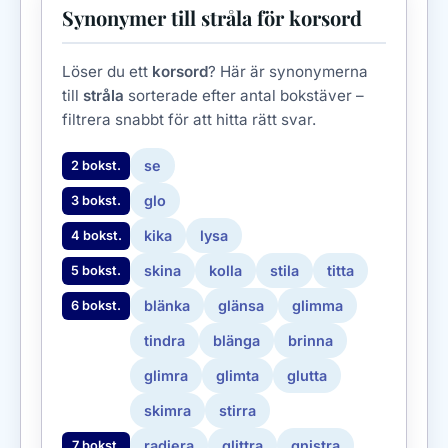
Synonymer till stråla för korsord
Löser du ett
korsord
? Här är synonymerna
till
stråla
sorterade efter antal bokstäver –
filtrera snabbt för att hitta rätt svar.
se
2 bokst.
glo
3 bokst.
kika
lysa
4 bokst.
skina
kolla
stila
titta
5 bokst.
blänka
glänsa
glimma
6 bokst.
tindra
blänga
brinna
glimra
glimta
glutta
skimra
stirra
radiera
glittra
gnistra
7 bokst.