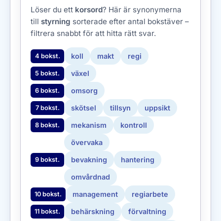
Löser du ett
korsord
? Här är synonymerna
till
styrning
sorterade efter antal bokstäver –
filtrera snabbt för att hitta rätt svar.
koll
makt
regi
4 bokst.
växel
5 bokst.
omsorg
6 bokst.
skötsel
tillsyn
uppsikt
7 bokst.
mekanism
kontroll
8 bokst.
övervaka
bevakning
hantering
9 bokst.
omvårdnad
management
regiarbete
10 bokst.
behärskning
förvaltning
11 bokst.