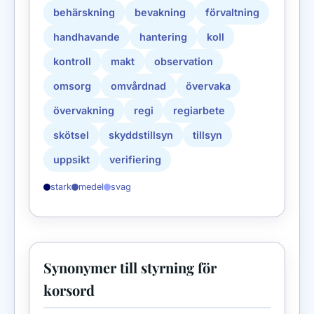
behärskning
bevakning
förvaltning
handhavande
hantering
koll
kontroll
makt
observation
omsorg
omvårdnad
övervaka
övervakning
regi
regiarbete
skötsel
skyddstillsyn
tillsyn
uppsikt
verifiering
stark
medel
svag
Synonymer till styrning för
korsord