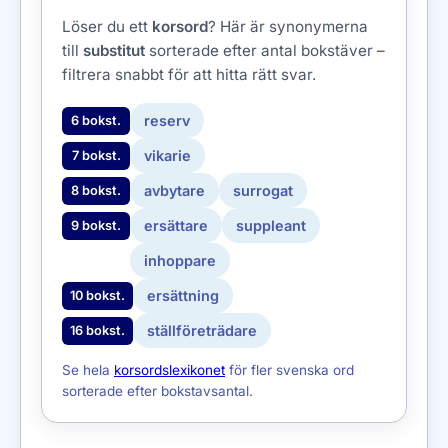
Löser du ett
korsord
? Här är synonymerna
till
substitut
sorterade efter antal bokstäver –
filtrera snabbt för att hitta rätt svar.
reserv
6 bokst.
vikarie
7 bokst.
avbytare
surrogat
8 bokst.
ersättare
suppleant
9 bokst.
inhoppare
ersättning
10 bokst.
ställföreträdare
16 bokst.
Se hela
korsordslexikonet
för fler svenska ord
sorterade efter bokstavsantal.