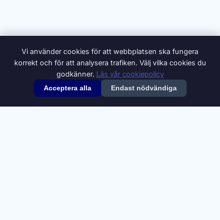
Vi använder cookies för att webbplatsen ska fungera
korrekt och för att analysera trafiken. Välj vilka cookies du
godkänner.
Läs vår cookiepolicy
Acceptera alla
Endast nödvändiga
© 2026 Synonymer.it.com – Svenskt synonymlexikon
Om oss
Annonsera
Integritetspolicy
Villkor
Cookiepolicy
Cookie-inställningar
Kontakt
Synonymdata från
Swesaurus
, Språkbanken Text, Göteborgs
universitet (
CC BY 4.0
). Definitioner och ytterligare synonymer från
Svenska Wiktionary
(
CC BY-SA 4.0
).
A
B
C
D
E
F
G
H
I
J
K
L
M
N
O
P
Q
R
S
T
U
V
W
X
Y
Z
Å
Ä
Ö