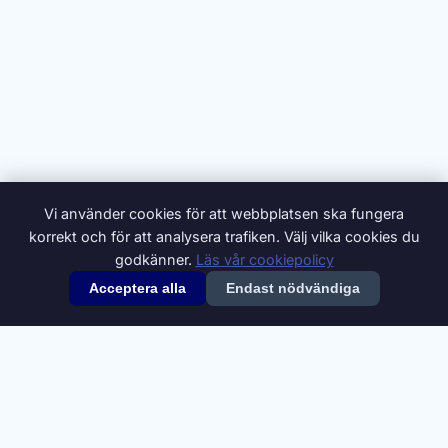
Vi använder cookies för att webbplatsen ska fungera
korrekt och för att analysera trafiken. Välj vilka cookies du
godkänner.
Läs vår cookiepolicy
Acceptera alla
Endast nödvändiga
© 2026 Synonymer.it.com – Svenskt synonymlexikon
Om oss
Annonsera
Integritetspolicy
Villkor
Cookiepolicy
Cookie-inställningar
Kontakt