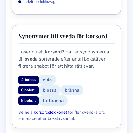
stark
medel
svag
Synonymer till sveda för korsord
Löser du ett
korsord
? Här är synonymerna
till
sveda
sorterade efter antal bokstäver –
filtrera snabbt för att hitta rätt svar.
elda
4 bokst.
blossa
bränna
6 bokst.
förbränna
9 bokst.
Se hela
korsordslexikonet
för fler svenska ord
sorterade efter bokstavsantal.