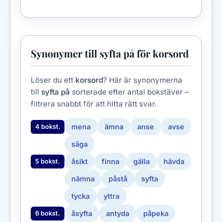
Synonymer till syfta på för korsord
Löser du ett
korsord
? Här är synonymerna
till
syfta på
sorterade efter antal bokstäver –
filtrera snabbt för att hitta rätt svar.
mena
ämna
anse
avse
4 bokst.
säga
åsikt
finna
gälla
hävda
5 bokst.
nämna
påstå
syfta
tycka
yttra
åsyfta
antyda
påpeka
6 bokst.