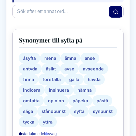
Synonymer till syfta på
åsyfta
mena
ämna
anse
antyda
åsikt
avse
avseende
finna
förefalla
gälla
hävda
indicera
insinuera
nämna
omfatta
opinion
påpeka
påstå
säga
ståndpunkt
syfta
synpunkt
tycka
yttra
stark
medel
svag