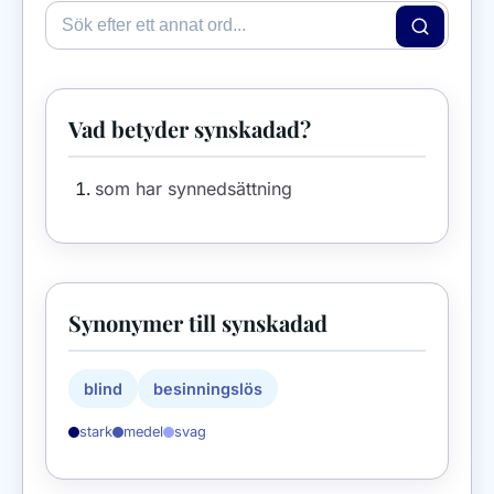
Vad betyder synskadad?
som har synnedsättning
Synonymer till synskadad
blind
besinningslös
stark
medel
svag