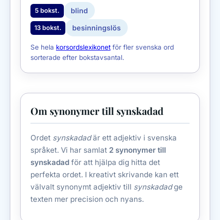
blind
5 bokst.
besinningslös
13 bokst.
Se hela
korsordslexikonet
för fler svenska ord
sorterade efter bokstavsantal.
Om synonymer till synskadad
Ordet
synskadad
är ett adjektiv i svenska
språket. Vi har samlat
2 synonymer till
synskadad
för att hjälpa dig hitta det
perfekta ordet. I kreativt skrivande kan ett
välvalt synonymt adjektiv till
synskadad
ge
texten mer precision och nyans.