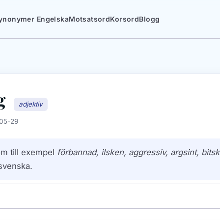
ynonymer Engelska
Motsatsord
Korsord
Blogg
g
adjektiv
05-29
m till exempel
förbannad, ilsken, aggressiv, argsint, bitsk
svenska.