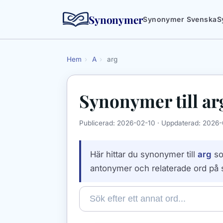
Synonymer
Synonymer Svenska
S
Hem
›
A
›
arg
Synonymer till
ar
Publicerad:
2026-02-10
· Uppdaterad:
2026-
Här hittar du synonymer till
arg
so
antonymer och relaterade ord på 