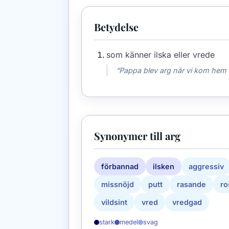
Betydelse
som känner ilska eller vrede
“Pappa blev arg när vi kom hem 
Synonymer till arg
förbannad
ilsken
aggressiv
missnöjd
putt
rasande
ro
vildsint
vred
vredgad
stark
medel
svag