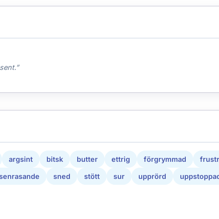
sent.”
argsint
bitsk
butter
ettrig
förgrymmad
frust
senrasande
sned
stött
sur
upprörd
uppstoppa