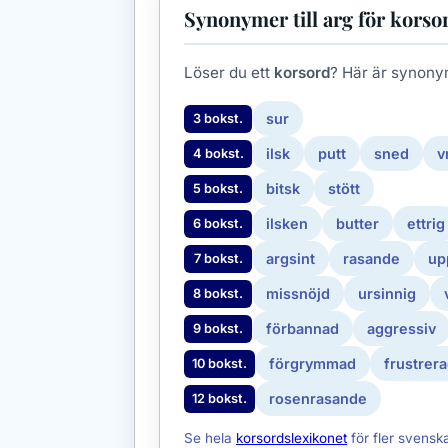
Synonymer till arg för korso
Löser du ett
korsord
? Här är synony
sur
3 bokst.
ilsk
putt
sned
v
4 bokst.
bitsk
stött
5 bokst.
ilsken
butter
ettrig
6 bokst.
argsint
rasande
up
7 bokst.
missnöjd
ursinnig
8 bokst.
förbannad
aggressiv
9 bokst.
förgrymmad
frustrer
10 bokst.
rosenrasande
12 bokst.
Se hela
korsordslexikonet
för fler svensk