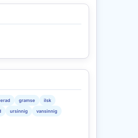
rerad
gramse
ilsk
d
ursinnig
vansinnig