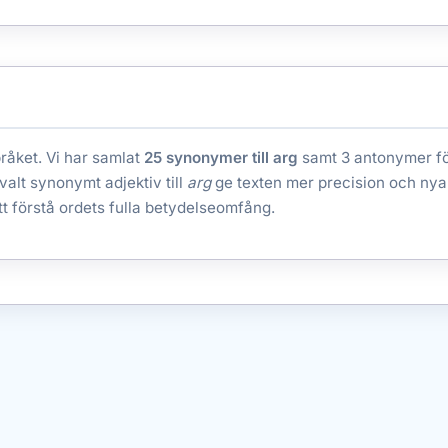
pråket. Vi har samlat
25 synonymer till arg
samt 3 antonymer för 
lvalt synonymt adjektiv till
arg
ge texten mer precision och nya
tt förstå ordets fulla betydelseomfång.