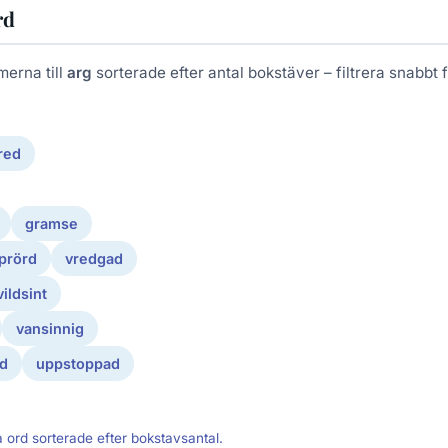
rd
merna till
arg
sorterade efter antal bokstäver – filtrera snabbt fö
red
gramse
prörd
vredgad
vildsint
vansinnig
ad
uppstoppad
a ord sorterade efter bokstavsantal.