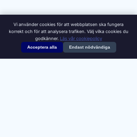
Vi använder cookies för att webbplatsen ska fungera
korrekt och för att analysera trafiken. Välj vilka cookies du
godkänner.
Läs vår cookiepolicy
Acceptera alla
Endast nödvändiga
© 2026 Synonymer.it.com – Svenskt synonymlexikon
Om oss
Annonsera
Integritetspolicy
Villkor
Cookiepolicy
Cookie-inställningar
Kontakt
Synonymdata från
Swesaurus
, Språkbanken Text, Göteborgs
universitet (
CC BY 4.0
). Definitioner och ytterligare synonymer från
Svenska Wiktionary
(
CC BY-SA 4.0
).
A
B
C
D
E
F
G
H
I
J
K
L
M
N
O
P
Q
R
S
T
U
V
W
X
Y
Z
Å
Ä
Ö