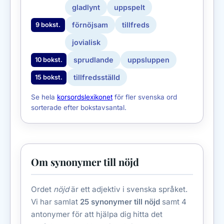
gladlynt
uppspelt
förnöjsam
tillfreds
9 bokst.
jovialisk
sprudlande
uppsluppen
10 bokst.
tillfredsställd
15 bokst.
Se hela
korsordslexikonet
för fler svenska ord
sorterade efter bokstavsantal.
Om synonymer till nöjd
Ordet
nöjd
är ett adjektiv i svenska språket.
Vi har samlat
25 synonymer till nöjd
samt 4
antonymer för att hjälpa dig hitta det