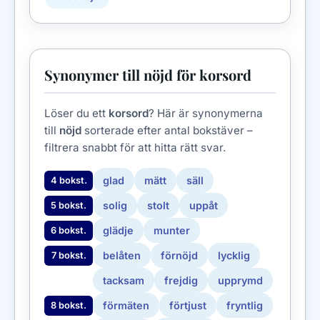
Synonymer till nöjd för korsord
Löser du ett
korsord
? Här är synonymerna
till
nöjd
sorterade efter antal bokstäver –
filtrera snabbt för att hitta rätt svar.
glad
mätt
säll
4 bokst.
solig
stolt
uppåt
5 bokst.
glädje
munter
6 bokst.
belåten
förnöjd
lycklig
7 bokst.
tacksam
frejdig
upprymd
förmäten
förtjust
fryntlig
8 bokst.