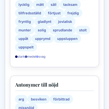
lycklig
mätt
säll
tacksam
tillfredsställd
förtjust
frejdig
fryntlig
gladlynt
jovialisk
munter
solig
sprudlande
stolt
uppåt
upprymd
uppsluppen
uppspelt
stark
medel
svag
Antonymer till nöjd
arg
besviken
förbittrad
missnöjd