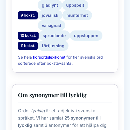
gladlynt
uppspelt
jovialisk
munterhet
9 bokst.
välsignad
sprudlande
uppsluppen
10 bokst.
förtjusning
11 bokst.
Se hela
korsordslexikonet
för fler svenska ord
sorterade efter bokstavsantal.
Om synonymer till lycklig
Ordet
lycklig
är ett adjektiv i svenska
språket. Vi har samlat
25 synonymer till
lycklig
samt 3 antonymer för att hjälpa dig