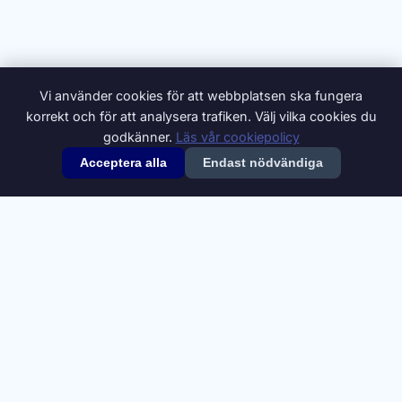
Vi använder cookies för att webbplatsen ska fungera
korrekt och för att analysera trafiken. Välj vilka cookies du
godkänner.
Läs vår cookiepolicy
Acceptera alla
Endast nödvändiga
© 2026 Synonymer.it.com – Svenskt synonymlexikon
Om oss
Annonsera
Integritetspolicy
Villkor
Cookiepolicy
Cookie-inställningar
Kontakt
Synonymdata från
Swesaurus
, Språkbanken Text, Göteborgs
universitet (
CC BY 4.0
). Definitioner och ytterligare synonymer från
Svenska Wiktionary
(
CC BY-SA 4.0
).
A
B
C
D
E
F
G
H
I
J
K
L
M
N
O
P
Q
R
S
T
U
V
W
X
Y
Z
Å
Ä
Ö