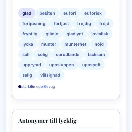
glad
belåten
eufori
euforisk
förtjusning
förtjust
frejdig
fröjd
fryntlig
glädje
gladlynt
jovialisk
lycka
munter
munterhet
nöjd
säll
solig
sprudlande
tacksam
upprymd
uppsluppen
uppspelt
salig
välsignad
stark
medel
svag
Antonymer till lycklig