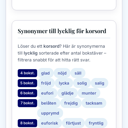
Synonymer till lycklig för korsord
Löser du ett
korsord
? Här är synonymerna
till
lycklig
sorterade efter antal bokstäver –
filtrera snabbt för att hitta rätt svar.
glad
nöjd
säll
4 bokst.
fröjd
lycka
solig
salig
5 bokst.
eufori
glädje
munter
6 bokst.
belåten
frejdig
tacksam
7 bokst.
upprymd
euforisk
förtjust
fryntlig
8 bokst.