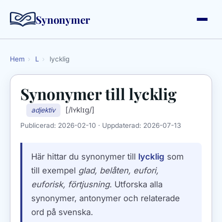
Synonymer
Hem
›
L
›
lycklig
Synonymer till
lycklig
[/lʏklɪɡ/]
adjektiv
Publicerad:
2026-02-10
· Uppdaterad:
2026-07-13
Här hittar du synonymer till
lycklig
som
till exempel
glad, belåten, eufori,
euforisk, förtjusning
. Utforska alla
synonymer, antonymer och relaterade
ord på svenska.