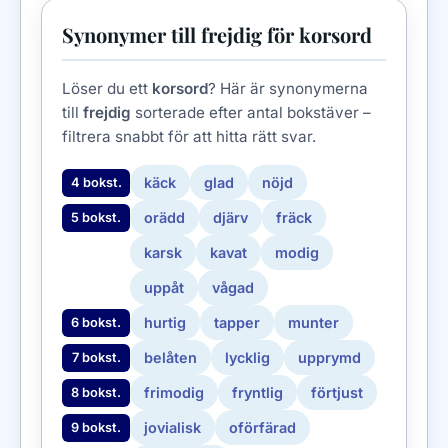
Synonymer till frejdig för korsord
Löser du ett
korsord
? Här är synonymerna
till
frejdig
sorterade efter antal bokstäver –
filtrera snabbt för att hitta rätt svar.
käck
glad
nöjd
4 bokst.
orädd
djärv
fräck
5 bokst.
karsk
kavat
modig
uppåt
vågad
hurtig
tapper
munter
6 bokst.
belåten
lycklig
upprymd
7 bokst.
frimodig
fryntlig
förtjust
8 bokst.
jovialisk
oförfärad
9 bokst.