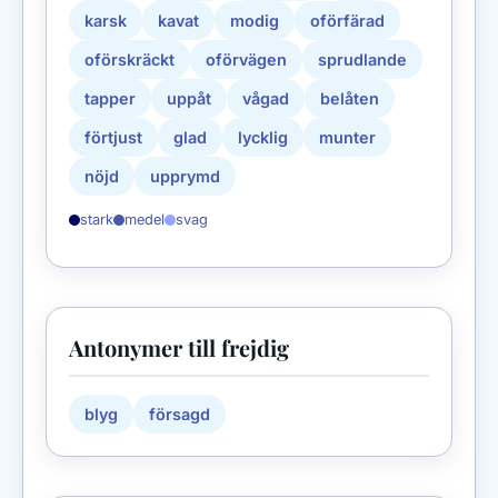
karsk
kavat
modig
oförfärad
oförskräckt
oförvägen
sprudlande
tapper
uppåt
vågad
belåten
förtjust
glad
lycklig
munter
nöjd
upprymd
stark
medel
svag
Antonymer till frejdig
blyg
försagd