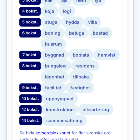
kåk
ajs
hem
lya
3 bokst.
koja
logi
4 bokst.
stuga
hydda
villa
5 bokst.
boning
beluga
bostad
6 bokst.
husrum
byggnad
boplats
hemvist
7 bokst.
bungalow
residens
8 bokst.
lägenhet
tillbaka
facilitet
fastighet
9 bokst.
uppbyggnad
10 bokst.
konstruktion
inkvartering
12 bokst.
sammansättning
14 bokst.
Se hela
korsordslexikonet
för fler svenska ord
sorterade efter bokstavsantal.