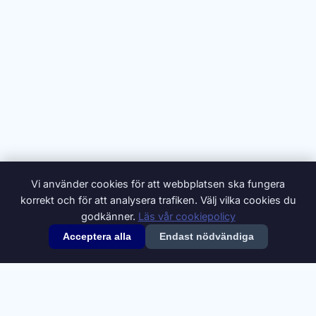
Vi använder cookies för att webbplatsen ska fungera
korrekt och för att analysera trafiken. Välj vilka cookies du
godkänner.
Läs vår cookiepolicy
Acceptera alla
Endast nödvändiga
© 2026 Synonymer.it.com – Svenskt synonymlexikon
Om oss
Annonsera
Integritetspolicy
Villkor