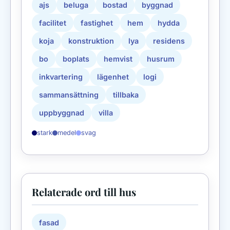
ajs
beluga
bostad
byggnad
facilitet
fastighet
hem
hydda
koja
konstruktion
lya
residens
bo
boplats
hemvist
husrum
inkvartering
lägenhet
logi
sammansättning
tillbaka
uppbyggnad
villa
stark
medel
svag
Relaterade ord till hus
fasad