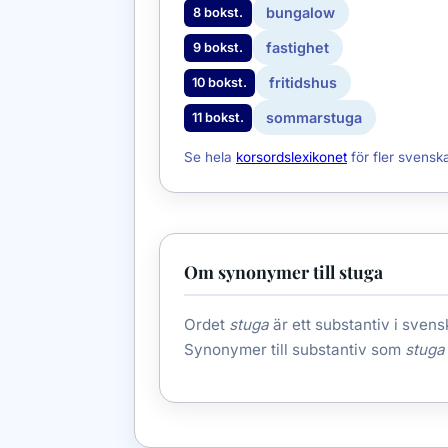
bungalow
8 bokst.
fastighet
9 bokst.
fritidshus
10 bokst.
sommarstuga
11 bokst.
Se hela
korsordslexikonet
för fler svensk
Om synonymer till stuga
Ordet
stuga
är ett substantiv i svens
Synonymer till substantiv som
stuga