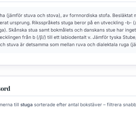
ha (jämför stuva och stova), av fornnordiska stofa. Besläktat
rat ursprung. Riksspråkets stuga beror på en utveckling -b- (
loga). Skånska stua samt bokmålets och danskans stue har inget
cklingen från b (/β/) till ett labiodentalt v. Jämför tyska Stu
och stuva är detsamma som mellan ruva och dialektala ruga (jä
sord
merna till
stuga
sorterade efter antal bokstäver – filtrera snabbt 