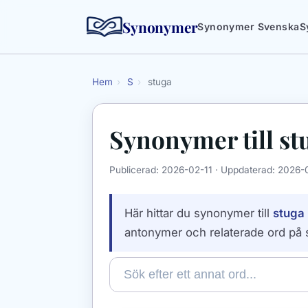
Synonymer
Synonymer Svenska
S
Hem
›
S
›
stuga
Synonymer till
st
Publicerad:
2026-02-11
· Uppdaterad:
2026-
Här hittar du synonymer till
stuga
antonymer och relaterade ord på 