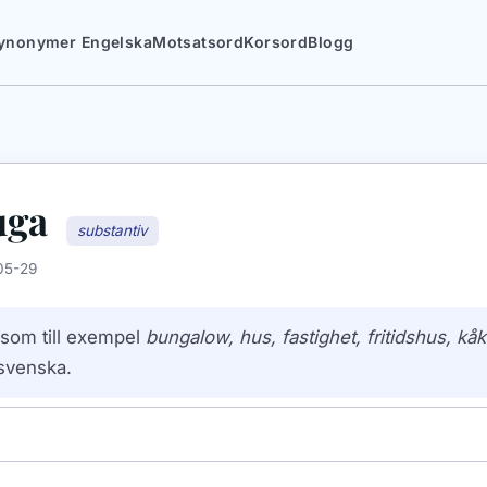
ynonymer Engelska
Motsatsord
Korsord
Blogg
uga
substantiv
05-29
som till exempel
bungalow, hus, fastighet, fritidshus, kåk
svenska.