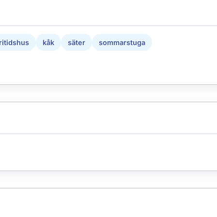
ritidshus
kåk
säter
sommarstuga