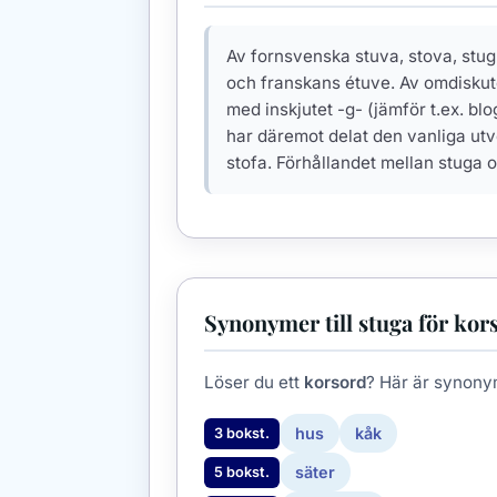
Av fornsvenska stuva, stova, stug
och franskans étuve. Av omdiskute
med inskjutet -g- (jämför t.ex. b
har däremot delat den vanliga utve
stofa. Förhållandet mellan stuga 
Synonymer till stuga för kor
Löser du ett
korsord
? Här är synony
hus
kåk
3 bokst.
säter
5 bokst.