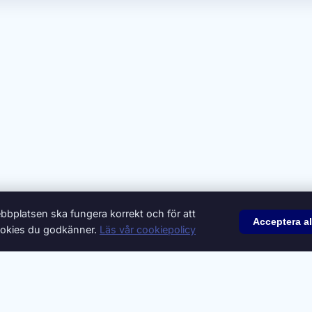
bbplatsen ska fungera korrekt och för att
Acceptera al
 cookies du godkänner.
Läs vår cookiepolicy
© 2026 Synonymer.it.com – Svenskt synonymlexikon
onsera
Integritetspolicy
Villkor
Cookiepolicy
Cookie-inställni