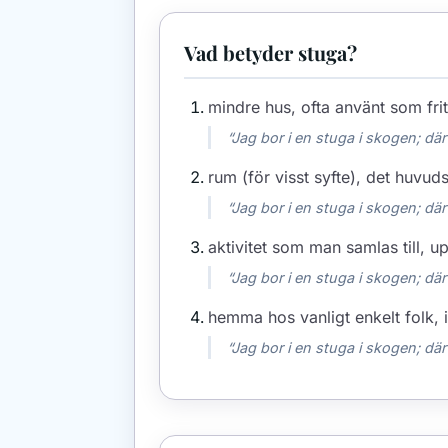
Vad betyder stuga?
mindre hus, ofta använt som fri
“Jag bor i en stuga i skogen; där
rum (för visst syfte), det huvu
“Jag bor i en stuga i skogen; där
aktivitet som man samlas till, up
“Jag bor i en stuga i skogen; där
hemma hos vanligt enkelt folk, 
“Jag bor i en stuga i skogen; där