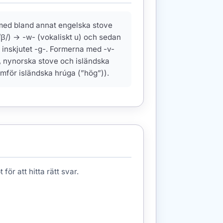
 med bland annat engelska stove
/β/) → -w- (vokaliskt u) och sedan
 inskjutet -g-. Formerna med -v-
be, nynorska stove och isländska
mför isländska hrúga (”hög”)).
för att hitta rätt svar.