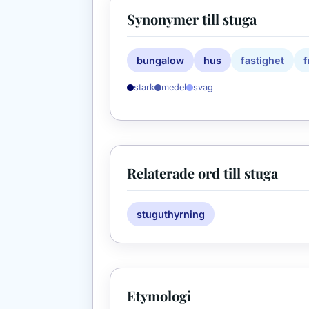
Synonymer till stuga
bungalow
hus
fastighet
f
stark
medel
svag
Relaterade ord till stuga
stuguthyrning
Etymologi