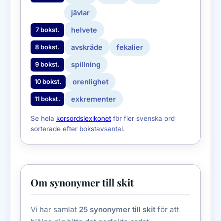
jävlar
helvete
7 bokst.
avskräde
fekalier
8 bokst.
spillning
9 bokst.
orenlighet
10 bokst.
exkrementer
11 bokst.
Se hela
korsordslexikonet
för fler svenska ord
sorterade efter bokstavsantal.
Om synonymer till skit
Vi har samlat
25 synonymer till skit
för att