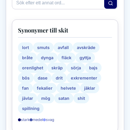
Synonymer till skit
lort
smuts
avfall
avskräde
bråte
dynga
fläck
gyttja
orenlighet
skräp
sörja
bajs
bös
dase
drit
exkrementer
fan
fekalier
helvete
jäklar
jävlar
mög
satan
shit
spillning
stark
medel
svag