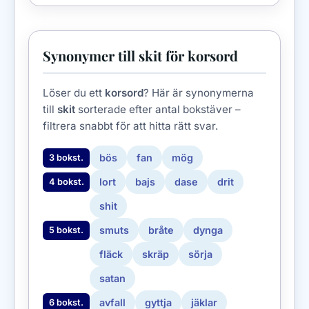
Synonymer till skit för korsord
Löser du ett
korsord
? Här är synonymerna
till
skit
sorterade efter antal bokstäver –
filtrera snabbt för att hitta rätt svar.
bös
fan
mög
3 bokst.
lort
bajs
dase
drit
4 bokst.
shit
smuts
bråte
dynga
5 bokst.
fläck
skräp
sörja
satan
avfall
gyttja
jäklar
6 bokst.