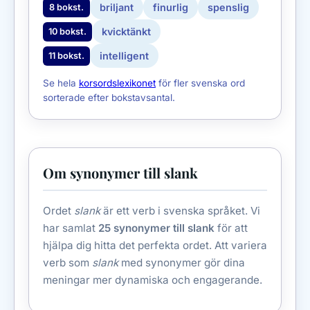
briljant
finurlig
spenslig
8 bokst.
kvicktänkt
10 bokst.
intelligent
11 bokst.
Se hela
korsordslexikonet
för fler svenska ord
sorterade efter bokstavsantal.
Om synonymer till slank
Ordet
slank
är ett verb i svenska språket. Vi
har samlat
25 synonymer till slank
för att
hjälpa dig hitta det perfekta ordet. Att variera
verb som
slank
med synonymer gör dina
meningar mer dynamiska och engagerande.