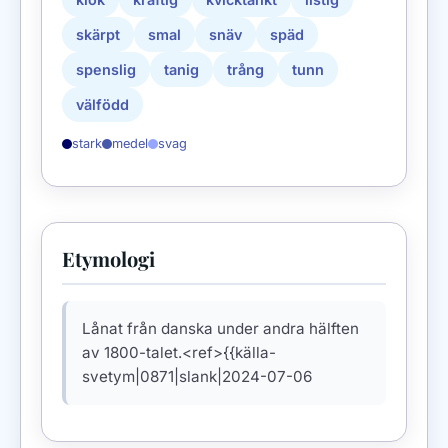
skärpt
smal
snäv
späd
spenslig
tanig
trång
tunn
välfödd
stark
medel
svag
Etymologi
Lånat från danska under andra hälften
av 1800-talet.<ref>{{källa-
svetym|0871|slank|2024-07-06