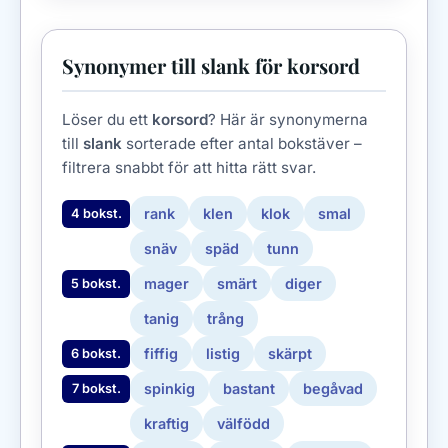
Synonymer till slank för korsord
Löser du ett
korsord
? Här är synonymerna
till
slank
sorterade efter antal bokstäver –
filtrera snabbt för att hitta rätt svar.
rank
klen
klok
smal
4 bokst.
snäv
späd
tunn
mager
smärt
diger
5 bokst.
tanig
trång
fiffig
listig
skärpt
6 bokst.
spinkig
bastant
begåvad
7 bokst.
kraftig
välfödd