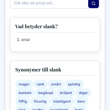
Vad betyder slank?
smal
Synonymer till slank
mager
rank
smärt
spinkig
bastant
begåvad
briljant
diger
fiffig
finurlig
intelligent
klen
klok
kraftig
kvicktänkt
listig